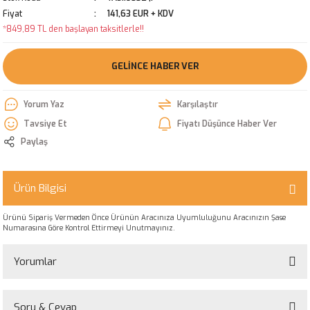
Fiyat
141,63 EUR + KDV
*849,89 TL den başlayan taksitlerle!!
GELINCE HABER VER
Yorum Yaz
Karşılaştır
Tavsiye Et
Fiyatı Düşünce Haber Ver
Paylaş
Ürün Bilgisi
Ürünü Sipariş Vermeden Önce Ürünün Aracınıza Uyumluluğunu Aracınızın Şase
Numarasına Göre Kontrol Ettirmeyi Unutmayınız.
Yorumlar
Soru & Cevap