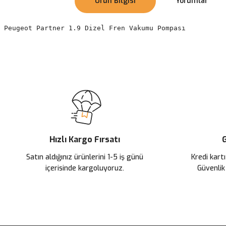
Ürün Bilgisi
Yorumlar
Peugeot Partner 1.9 Dizel Fren Vakumu Pompası 
Bu ürünün fiyat bilgisi, resim, ürün açıklamalarında ve diğer konularda
Görüş ve önerileriniz için teşekkür ederiz.
Ürün resmi kalitesiz, bozuk veya görüntülenemiyor.
Ürün açıklamasında eksik bilgiler bulunuyor.
Ürün bilgilerinde hatalar bulunuyor.
Ürün fiyatı diğer sitelerden daha pahalı.
Hızlı Kargo Fırsatı
G
Bu ürüne benzer farklı alternatifler olmalı.
Satın aldığınız ürünlerini 1-5 iş günü
Kredi kartı
içerisinde kargoluyoruz.
Güvenlik