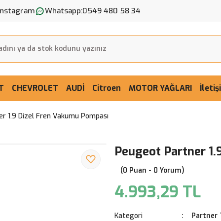
Instagram
Whatsapp:
0549 480 58 34
T
CHEVROLET
AUDİ
Citroen
MOTOR YAĞLARI
İleti
r 1.9 Dizel Fren Vakumu Pompası
Peugeot Partner 1.
(0 Puan - 0 Yorum)
4.993,29 TL
Kategori
Partner