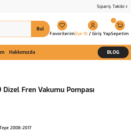
Sipariş Takibi
Bul
Favorilerim
/ Giriş Yap
Sepetim
Üye Ol
şim
Hakkımızda
BLOG
9 Dizel Fren Vakumu Pompası
 Tepe 2008-2017