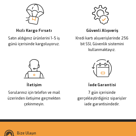
Sitemize ilk yorumu siz yapın!
Ürün resmi kalitesiz, bozuk veya görüntülenemiyor.
Ürün açıklamasında eksik bilgiler bulunuyor.
Deneyimini Paylaş
Ürün bilgilerinde hatalar bulunuyor.
Ürün fiyatı diğer sitelerden daha pahalı.
Hızlı Kargo Fırsatı
Güvenli Alışveriş
Satın aldığınız ürünlerini 1-5 iş
Kredi kartı alışverişlerinde 256
Bu ürüne benzer farklı alternatifler olmalı.
günü içerisinde kargoluyoruz.
bit SSL Güvenlik sistemini
kullanmaktayız.
Gönder
İletişim
İade Garantisi
Sorularınız için telefon ve mail
7 gün içerisinde
üzerinden iletişime geçmekten
gerçekleştirdiğiniz siparişler
çekinmeyin.
iade garantisindedir.
Bize Ulaşın