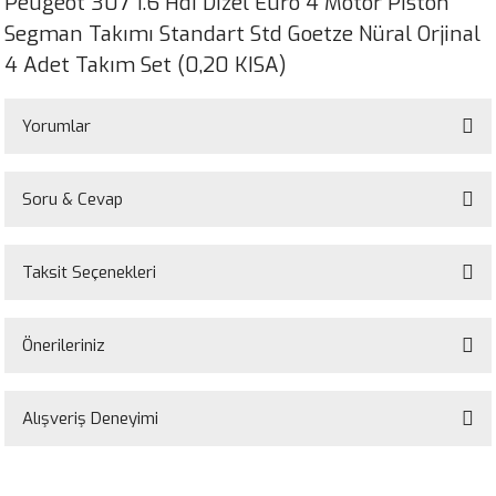
Peugeot 307 1.6 Hdi Dizel Euro 4 Motor Piston
Segman Takımı Standart Std Goetze Nüral Orjinal
4 Adet Takım Set (0,20 KISA)
Yorumlar
Soru & Cevap
Bu ürüne ilk yorumu siz yapın!
Taksit Seçenekleri
Yorum Yaz
Ürün hakkında henüz soru sorulmamış.
Önerileriniz
Soru Sor
Bu ürünün fiyat bilgisi, resim, ürün açıklamalarında ve diğer konularda
yetersiz gördüğünüz noktaları öneri formunu kullanarak tarafımıza
Alışveriş Deneyimi
iletebilirsiniz.
Görüş ve önerileriniz için teşekkür ederiz.