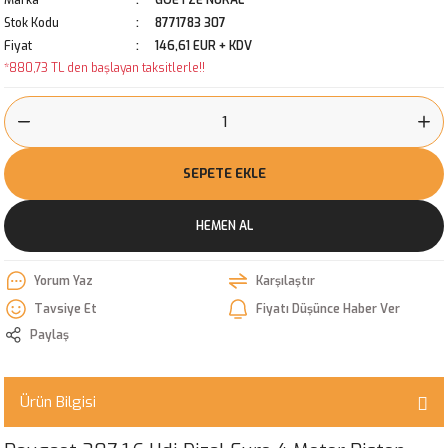
Marka
GOETZE NURAL
Stok Kodu
8771783 307
Fiyat
146,61 EUR + KDV
*880,73 TL den başlayan taksitlerle!!
SEPETE EKLE
HEMEN AL
Yorum Yaz
Karşılaştır
Tavsiye Et
Fiyatı Düşünce Haber Ver
Paylaş
Ürün Bilgisi