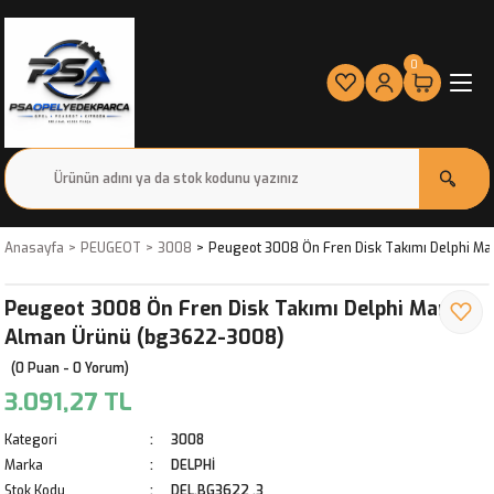
0
Anasayfa
PEUGEOT
3008
Peugeot 3008 Ön Fren Disk Takımı Delphi M
Peugeot 3008 Ön Fren Disk Takımı Delphi Marka
Alman Ürünü (bg3622-3008)
(0 Puan - 0 Yorum)
3.091,27 TL
Kategori
3008
Marka
DELPHİ
Stok Kodu
DEL.BG3622 ,3