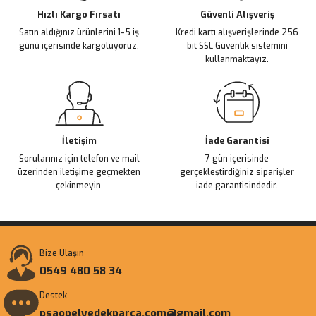
Ürün fiyatı diğer sitelerden daha pahalı.
Hızlı Kargo Fırsatı
Güvenli Alışveriş
Satın aldığınız ürünlerini 1-5 iş
Kredi kartı alışverişlerinde 256
Bu ürüne benzer farklı alternatifler olmalı.
günü içerisinde kargoluyoruz.
bit SSL Güvenlik sistemini
kullanmaktayız.
Gönder
İletişim
İade Garantisi
Sorularınız için telefon ve mail
7 gün içerisinde
üzerinden iletişime geçmekten
gerçekleştirdiğiniz siparişler
çekinmeyin.
iade garantisindedir.
Bize Ulaşın
0549 480 58 34
Destek
psaopelyedekparca.com@gmail.com