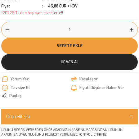
Fiyat
46,88 EUR + KDV
*281,28 TL den başlayan taksitlerle!!
SEPETE EKLE
HEMEN AL
Yorum Yaz
Karşılaştır
Tavsiye Et
Fiyatı Düşünce Haber Ver
Paylaş
Ürün Bilgisi
ÜRÜNÜ SİPARİŞ VERMEDEN ÖNCE ARACINIZIN ŞASE NUMARASINDAN ÜRÜNÜN
ARACINIZA UYGUNLUĞUNU PEUGEOT YETKİLİMİZE KONTROL ETTİRİNİZ