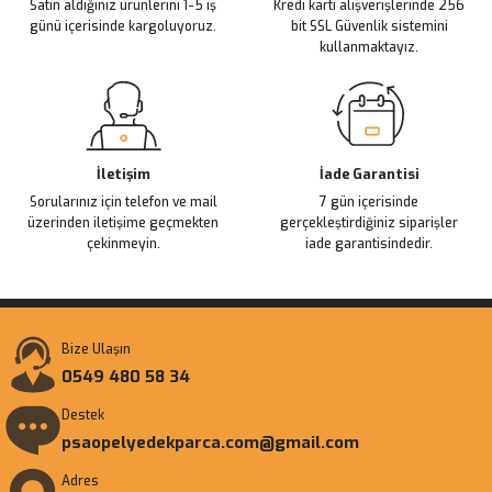
Satın aldığınız ürünlerini 1-5 iş
Kredi kartı alışverişlerinde 256
Bu ürüne benzer farklı alternatifler olmalı.
günü içerisinde kargoluyoruz.
bit SSL Güvenlik sistemini
kullanmaktayız.
Gönder
İletişim
İade Garantisi
Sorularınız için telefon ve mail
7 gün içerisinde
üzerinden iletişime geçmekten
gerçekleştirdiğiniz siparişler
çekinmeyin.
iade garantisindedir.
Bize Ulaşın
0549 480 58 34
Destek
psaopelyedekparca.com@gmail.com
Adres