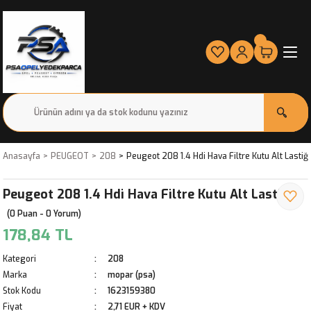
Anasayfa
PEUGEOT
208
Peugeot 208 1.4 Hdi Hava Filtre Kutu Alt Lastiği
Peugeot 208 1.4 Hdi Hava Filtre Kutu Alt Lastiği
(0 Puan - 0 Yorum)
178,84 TL
Kategori
208
Marka
mopar (psa)
Stok Kodu
1623159380
Fiyat
2,71 EUR + KDV