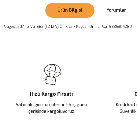
Ürün Bilgisi
Yorumlar
Peugeot 207 1.2 Vti EB2 (1.2 12 V) Ön Krank Keçesi Orjina Psa 9835304280
Bu ürünün fiyat bilgisi, resim, ürün açıklamalarında ve diğer konularda
Görüş ve önerileriniz için teşekkür ederiz.
Ürün resmi kalitesiz, bozuk veya görüntülenemiyor.
Ürün açıklamasında eksik bilgiler bulunuyor.
Ürün bilgilerinde hatalar bulunuyor.
Ürün fiyatı diğer sitelerden daha pahalı.
Hızlı Kargo Fırsatı
G
Bu ürüne benzer farklı alternatifler olmalı.
Satın aldığınız ürünlerini 1-5 iş günü
Kredi kartı
içerisinde kargoluyoruz.
Güvenlik