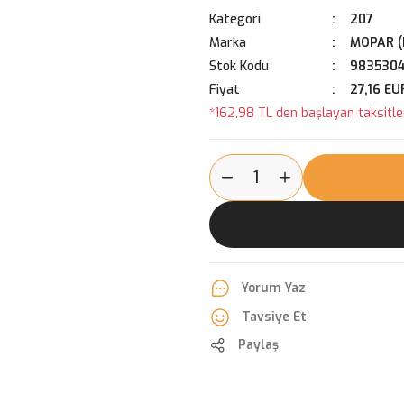
Kategori
207
Marka
MOPAR (
Stok Kodu
983530
Fiyat
27,16 EU
*162,98 TL den başlayan taksitler
Yorum Yaz
Tavsiye Et
Paylaş