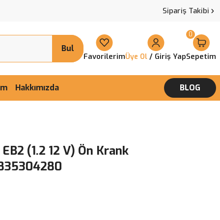
Sipariş Takibi
0
Bul
Favorilerim
/ Giriş Yap
Sepetim
Üye Ol
şim
Hakkımızda
BLOG
 EB2 (1.2 12 V) Ön Krank
 9835304280