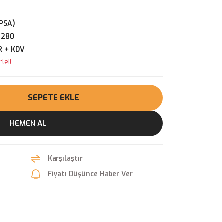
PSA)
4280
R + KDV
le!!
SEPETE EKLE
HEMEN AL
Karşılaştır
Fiyatı Düşünce Haber Ver