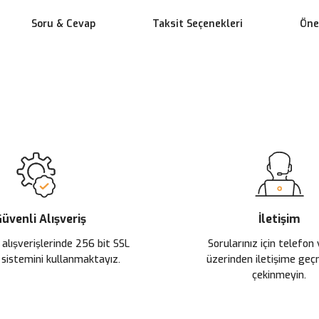
Soru & Cevap
Taksit Seçenekleri
Öner
 yetersiz gördüğünüz noktaları öneri formunu kullanarak tarafımıza ileteb
Ürün hakkında henüz soru sorulmamış.
Bu ürüne ilk yorumu siz yapın!
Sitemize ilk yorumu siz yapın!
Deneyimini Paylaş
Yorum Yaz
Soru Sor
üvenli Alışveriş
İletişim
 alışverişlerinde 256 bit SSL
Sorularınız için telefon
 sistemini kullanmaktayız.
üzerinden iletişime ge
çekinmeyin.
Gönder