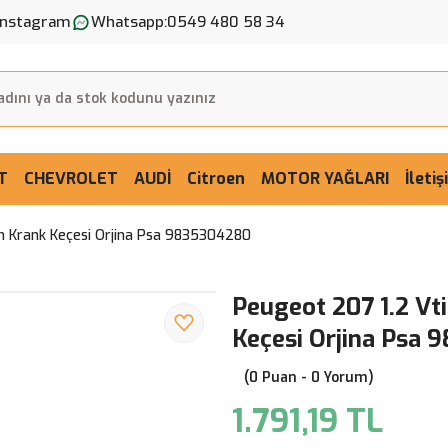
Instagram
Whatsapp:
0549 480 58 34
T
CHEVROLET
AUDİ
Citroen
MOTOR YAĞLARI
İleti
Ön Krank Keçesi Orjina Psa 9835304280
Peugeot 207 1.2 Vti
Keçesi Orjina Psa
(0 Puan - 0 Yorum)
1.791,19 TL