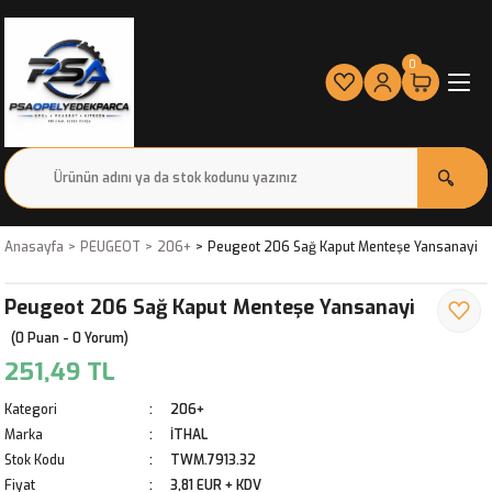
0
Anasayfa
PEUGEOT
206+
Peugeot 206 Sağ Kaput Menteşe Yansanayi
Peugeot 206 Sağ Kaput Menteşe Yansanayi
(0 Puan - 0 Yorum)
251,49 TL
Kategori
206+
Marka
İTHAL
Stok Kodu
TWM.7913.32
Fiyat
3,81 EUR + KDV