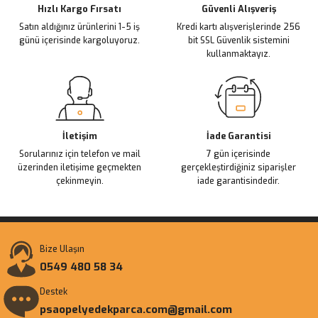
Ürün fiyatı diğer sitelerden daha pahalı.
Hızlı Kargo Fırsatı
Güvenli Alışveriş
Satın aldığınız ürünlerini 1-5 iş
Kredi kartı alışverişlerinde 256
Bu ürüne benzer farklı alternatifler olmalı.
günü içerisinde kargoluyoruz.
bit SSL Güvenlik sistemini
kullanmaktayız.
Gönder
İletişim
İade Garantisi
Sorularınız için telefon ve mail
7 gün içerisinde
üzerinden iletişime geçmekten
gerçekleştirdiğiniz siparişler
çekinmeyin.
iade garantisindedir.
Bize Ulaşın
0549 480 58 34
Destek
psaopelyedekparca.com@gmail.com