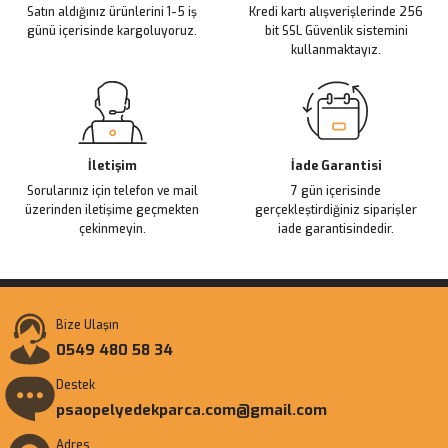
Satın aldığınız ürünlerini 1-5 iş
Kredi kartı alışverişlerinde 256
Bu ürüne benzer farklı alternatifler olmalı.
günü içerisinde kargoluyoruz.
bit SSL Güvenlik sistemini
kullanmaktayız.
Gönder
İletişim
İade Garantisi
Sorularınız için telefon ve mail
7 gün içerisinde
üzerinden iletişime geçmekten
gerçekleştirdiğiniz siparişler
çekinmeyin.
iade garantisindedir.
Bize Ulaşın
0549 480 58 34
Destek
psaopelyedekparca.com@gmail.com
Adres