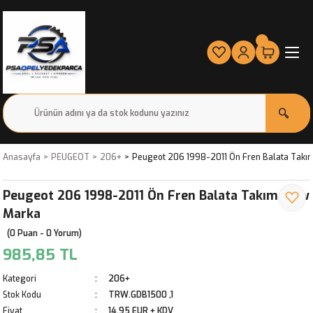
Anasayfa
PEUGEOT
206+
Peugeot 206 1998-2011 Ön Fren Balata Takı
Peugeot 206 1998-2011 Ön Fren Balata Takımı Trw
Marka
(0 Puan - 0 Yorum)
985,85 TL
Kategori
206+
Stok Kodu
TRW.GDB1500 ,1
Fiyat
14,95 EUR + KDV