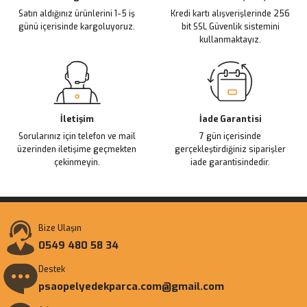
Satın aldığınız ürünlerini 1-5 iş
Kredi kartı alışverişlerinde 256
Bu ürüne benzer farklı alternatifler olmalı.
günü içerisinde kargoluyoruz.
bit SSL Güvenlik sistemini
kullanmaktayız.
Gönder
İletişim
İade Garantisi
Sorularınız için telefon ve mail
7 gün içerisinde
üzerinden iletişime geçmekten
gerçekleştirdiğiniz siparişler
çekinmeyin.
iade garantisindedir.
Bize Ulaşın
0549 480 58 34
Destek
psaopelyedekparca.com@gmail.com