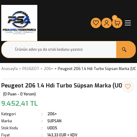
0
Anasayfa
PEUGEOT
206+
Peugeot 206 1.4 Hdi Turbo Süpsan Marka (U0
Peugeot 206 1.4 Hdi Turbo Süpsan Marka (U005)
(0 Puan - 0 Yorum)
9.452,41 TL
Kategori
206+
Marka
SUPSAN
Stok Kodu
U005
Fiyat
143,33 EUR + KDV