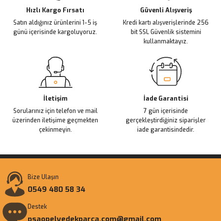
Ürün fiyatı diğer sitelerden daha pahalı.
Hızlı Kargo Fırsatı
Güvenli Alışveriş
Satın aldığınız ürünlerini 1-5 iş
Kredi kartı alışverişlerinde 256
Bu ürüne benzer farklı alternatifler olmalı.
günü içerisinde kargoluyoruz.
bit SSL Güvenlik sistemini
kullanmaktayız.
Gönder
İletişim
İade Garantisi
Sorularınız için telefon ve mail
7 gün içerisinde
üzerinden iletişime geçmekten
gerçekleştirdiğiniz siparişler
çekinmeyin.
iade garantisindedir.
Bize Ulaşın
0549 480 58 34
Destek
psaopelyedekparca.com@gmail.com