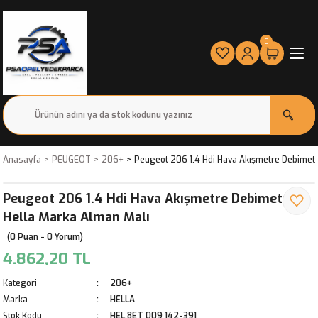
0
Anasayfa
PEUGEOT
206+
Peugeot 206 1.4 Hdi Hava Akışmetre Debimet
Peugeot 206 1.4 Hdi Hava Akışmetre Debimetre
Hella Marka Alman Malı
(0 Puan - 0 Yorum)
4.862,20 TL
Kategori
206+
Marka
HELLA
Stok Kodu
HEL.8ET 009 142-391