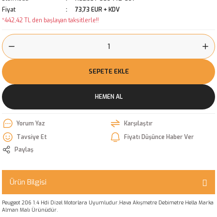
Fiyat
73,73 EUR + KDV
*442,42 TL den başlayan taksitlerle!!
SEPETE EKLE
HEMEN AL
Yorum Yaz
Karşılaştır
Tavsiye Et
Fiyatı Düşünce Haber Ver
Paylaş
Ürün Bilgisi
Peugeot 206 1.4 Hdi Dizel Motorlara Uyumludur.Hava Akışmetre Debimetre Hella Marka
Alman Malı Ürünüdür.