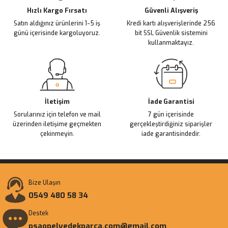
Ürün fiyatı diğer sitelerden daha pahalı.
Hızlı Kargo Fırsatı
Güvenli Alışveriş
Satın aldığınız ürünlerini 1-5 iş
Kredi kartı alışverişlerinde 256
Bu ürüne benzer farklı alternatifler olmalı.
günü içerisinde kargoluyoruz.
bit SSL Güvenlik sistemini
kullanmaktayız.
Gönder
İletişim
İade Garantisi
Sorularınız için telefon ve mail
7 gün içerisinde
üzerinden iletişime geçmekten
gerçekleştirdiğiniz siparişler
çekinmeyin.
iade garantisindedir.
Bize Ulaşın
0549 480 58 34
Destek
psaopelyedekparca.com@gmail.com