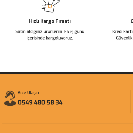
Ürün bilgilerinde hatalar bulunuyor.
Ürün fiyatı diğer sitelerden daha pahalı.
Hızlı Kargo Fırsatı
G
Bu ürüne benzer farklı alternatifler olmalı.
Satın aldığınız ürünlerini 1-5 iş günü
Kredi kartı
içerisinde kargoluyoruz.
Güvenlik
Bize Ulaşın
0549 480 58 34