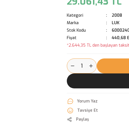
29.061,43 TL
Kategori
2008
Marka
LUK
Stok Kodu
600024
Fiyat
440,68 
*2.644,35 TL den başlayan taksitl
Yorum Yaz
Tavsiye Et
Paylaş