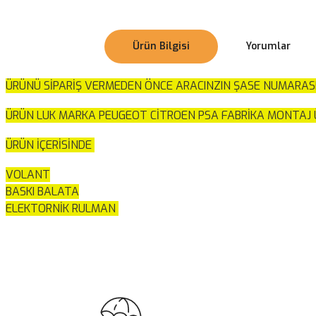
Ürün Bilgisi
Yorumlar
ÜRÜNÜ SİPARİŞ VERMEDEN ÖNCE ARACINZIN ŞASE NUMARAS
ÜRÜN LUK MARKA PEUGEOT CİTROEN PSA FABRİKA MONTAJ Ü
ÜRÜN İÇERİSİNDE
VOLANT
BASKI BALATA
ELEKTORNİK RULMAN
Bu ürünün fiyat bilgisi, resim, ürün açıklamalarında ve diğer konularda
Görüş ve önerileriniz için teşekkür ederiz.
Ürün resmi kalitesiz, bozuk veya görüntülenemiyor.
Ürün açıklamasında eksik bilgiler bulunuyor.