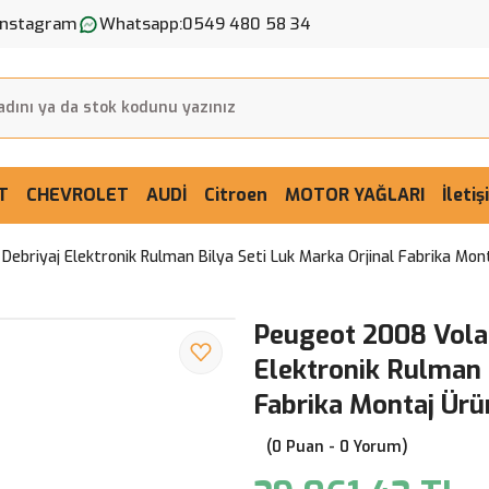
Instagram
Whatsapp:
0549 480 58 34
T
CHEVROLET
AUDİ
Citroen
MOTOR YAĞLARI
İleti
ebriyaj Elektronik Rulman Bilya Seti Luk Marka Orjinal Fabrika Mon
Peugeot 2008 Volan
Elektronik Rulman 
Fabrika Montaj Ürü
(0 Puan - 0 Yorum)