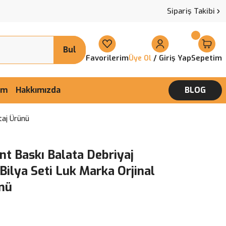
Sipariş Takibi
Bul
Favorilerim
/ Giriş Yap
Sepetim
Üye Ol
şim
Hakkımızda
BLOG
taj Ürünü
t Baskı Balata Debriyaj
Bilya Seti Luk Marka Orjinal
nü