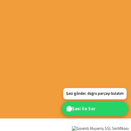
Şasi gönder, doğru parçayı bulalım
Şasi ile Sor