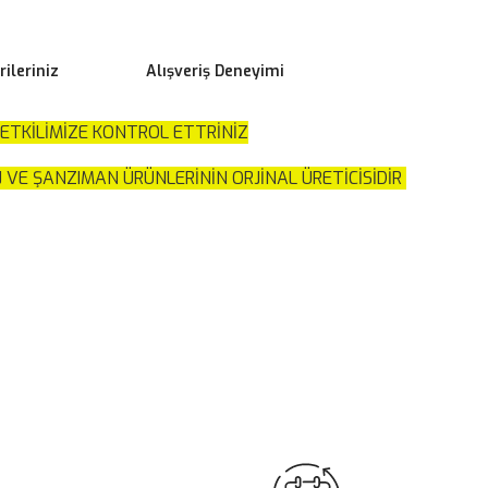
ileriniz
Alışveriş Deneyimi
TKİLİMİZE KONTROL ETTRİNİZ
VE ŞANZIMAN ÜRÜNLERİNİN ORJİNAL ÜRETİCİSİDİR
ilirsiniz.