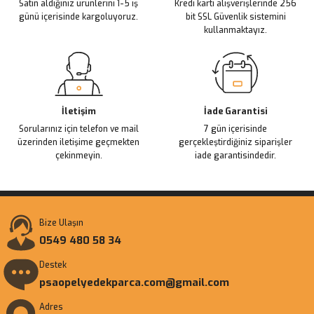
Satın aldığınız ürünlerini 1-5 iş
Kredi kartı alışverişlerinde 256
Bu ürüne benzer farklı alternatifler olmalı.
günü içerisinde kargoluyoruz.
bit SSL Güvenlik sistemini
kullanmaktayız.
Gönder
İletişim
İade Garantisi
Sorularınız için telefon ve mail
7 gün içerisinde
üzerinden iletişime geçmekten
gerçekleştirdiğiniz siparişler
çekinmeyin.
iade garantisindedir.
Bize Ulaşın
0549 480 58 34
Destek
psaopelyedekparca.com@gmail.com
Adres