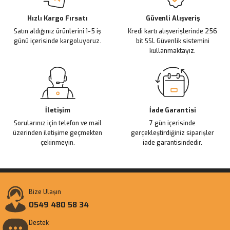
Deneyimini Paylaş
Ürün bilgilerinde hatalar bulunuyor.
Ürün fiyatı diğer sitelerden daha pahalı.
Hızlı Kargo Fırsatı
Güvenli Alışveriş
Satın aldığınız ürünlerini 1-5 iş
Kredi kartı alışverişlerinde 256
Bu ürüne benzer farklı alternatifler olmalı.
günü içerisinde kargoluyoruz.
bit SSL Güvenlik sistemini
kullanmaktayız.
Gönder
İletişim
İade Garantisi
Sorularınız için telefon ve mail
7 gün içerisinde
üzerinden iletişime geçmekten
gerçekleştirdiğiniz siparişler
çekinmeyin.
iade garantisindedir.
Bize Ulaşın
0549 480 58 34
Destek