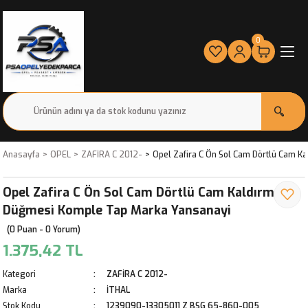
0
Anasayfa
OPEL
ZAFİRA C 2012-
Opel Zafira C Ön Sol Cam Dörtlü Cam 
Opel Zafira C Ön Sol Cam Dörtlü Cam Kaldırma
Düğmesi Komple Tap Marka Yansanayi
(0 Puan - 0 Yorum)
1.375,42 TL
Kategori
ZAFİRA C 2012-
Marka
İTHAL
Stok Kodu
1239090-13305011 Z BSG 65-860-005