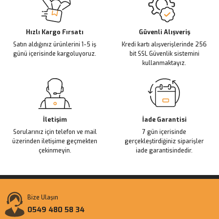
Ürün açıklamasında eksik bilgiler bulunuyor.
Deneyimini Paylaş
Ürün bilgilerinde hatalar bulunuyor.
Ürün fiyatı diğer sitelerden daha pahalı.
Hızlı Kargo Fırsatı
Güvenli Alışveriş
Satın aldığınız ürünlerini 1-5 iş
Kredi kartı alışverişlerinde 256
Bu ürüne benzer farklı alternatifler olmalı.
günü içerisinde kargoluyoruz.
bit SSL Güvenlik sistemini
kullanmaktayız.
Gönder
İletişim
İade Garantisi
Sorularınız için telefon ve mail
7 gün içerisinde
üzerinden iletişime geçmekten
gerçekleştirdiğiniz siparişler
çekinmeyin.
iade garantisindedir.
Bize Ulaşın
0549 480 58 34