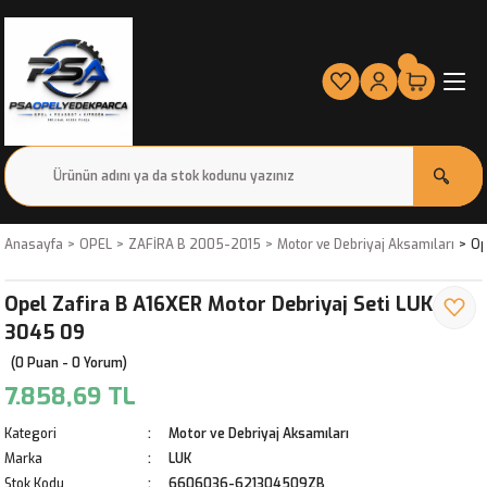
Anasayfa
OPEL
ZAFİRA B 2005-2015
Motor ve Debriyaj Aksamıları
Op
Opel Zafira B A16XER Motor Debriyaj Seti LUK 621
3045 09
(0 Puan - 0 Yorum)
7.858,69 TL
Kategori
Motor ve Debriyaj Aksamıları
Marka
LUK
Stok Kodu
6606036-621304509ZB