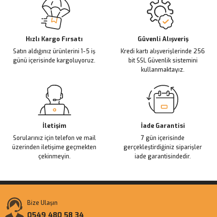
Ürün açıklamasında eksik bilgiler bulunuyor.
Deneyimini Paylaş
Ürün bilgilerinde hatalar bulunuyor.
Ürün fiyatı diğer sitelerden daha pahalı.
Hızlı Kargo Fırsatı
Güvenli Alışveriş
Satın aldığınız ürünlerini 1-5 iş
Kredi kartı alışverişlerinde 256
Bu ürüne benzer farklı alternatifler olmalı.
günü içerisinde kargoluyoruz.
bit SSL Güvenlik sistemini
kullanmaktayız.
Gönder
İletişim
İade Garantisi
Sorularınız için telefon ve mail
7 gün içerisinde
üzerinden iletişime geçmekten
gerçekleştirdiğiniz siparişler
çekinmeyin.
iade garantisindedir.
Bize Ulaşın
0549 480 58 34