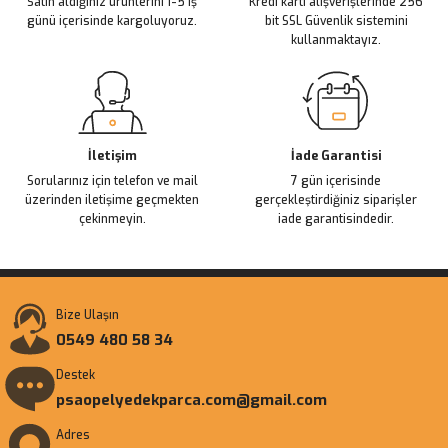
Satın aldığınız ürünlerini 1-5 iş
Kredi kartı alışverişlerinde 256
Bu ürüne benzer farklı alternatifler olmalı.
günü içerisinde kargoluyoruz.
bit SSL Güvenlik sistemini
kullanmaktayız.
Gönder
İletişim
İade Garantisi
Sorularınız için telefon ve mail
7 gün içerisinde
üzerinden iletişime geçmekten
gerçekleştirdiğiniz siparişler
çekinmeyin.
iade garantisindedir.
Bize Ulaşın
0549 480 58 34
Destek
psaopelyedekparca.com@gmail.com
Adres