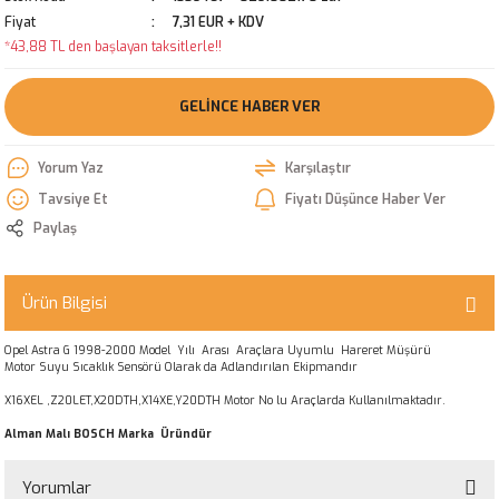
Fiyat
7,31 EUR + KDV
*43,88 TL den başlayan taksitlerle!!
GELINCE HABER VER
Yorum Yaz
Karşılaştır
Tavsiye Et
Fiyatı Düşünce Haber Ver
Paylaş
Ürün Bilgisi
Opel Astra G 1998-2000 Model Yılı Arası Araçlara Uyumlu Hareret Müşürü
Motor Suyu Sıcaklık Sensörü Olarak da Adlandırılan Ekipmandır
X16XEL ,Z20LET,X20DTH,X14XE,Y20DTH Motor No lu Araçlarda Kullanılmaktadır.
Alman Malı BOSCH Marka Üründür
Yorumlar