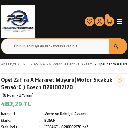
Anasayfa
OPEL
ASTRA G
Motor ve Debriyaj Aksamı
Opel Zafira A Har
Opel Zafira A Hararet Müşürü(Motor Sıcaklık
Sensörü ) Bosch 0281002170
(0 Puan - 0 Yorum)
482,29 TL
Kategori
Motor ve Debriyaj Aksamı
Marka
BOSCH
Stok Kodu
1338467 - 0281002170 zaf