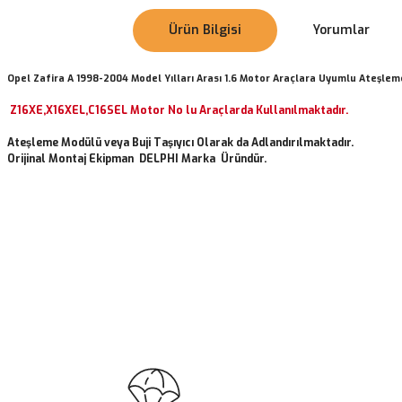
Ürün Bilgisi
Yorumlar
Opel Zafira A 1998-2004 Model Yılları Arası 1.6 Motor Araçlara Uyumlu Ateşleme
Z16XE,X16XEL,C16SEL Motor No lu Araçlarda Kullanılmaktadır.
Ateşleme Modülü veya Buji Taşıyıcı Olarak da Adlandırılmaktadır.
Orijinal Montaj Ekipman DELPHI Marka Üründür.
Bu ürünün fiyat bilgisi, resim, ürün açıklamalarında ve diğer konularda
Görüş ve önerileriniz için teşekkür ederiz.
Ürün resmi kalitesiz, bozuk veya görüntülenemiyor.
Ürün açıklamasında eksik bilgiler bulunuyor.
Opel Zafira A Buji Çift Tırnak 1.6-1.8 Benzinli Araçlar B
Ürün bilgilerinde hatalar bulunuyor.
Ürün fiyatı diğer sitelerden daha pahalı.
Bu ürüne benzer farklı alternatifler olmalı.
(0.0 )