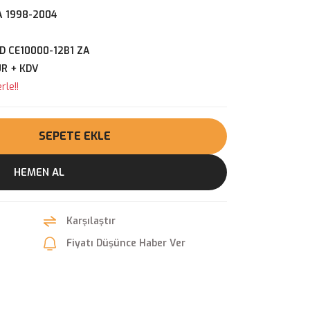
A 1998-2004
D CE10000-12B1 ZA
UR + KDV
rle!!
SEPETE EKLE
HEMEN AL
Karşılaştır
Fiyatı Düşünce Haber Ver