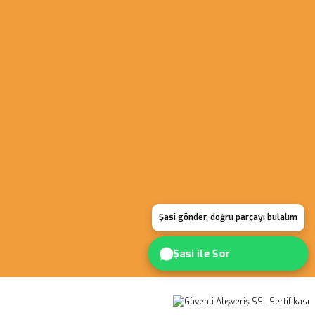
Şasi gönder, doğru parçayı bulalım
Şasi ile Sor