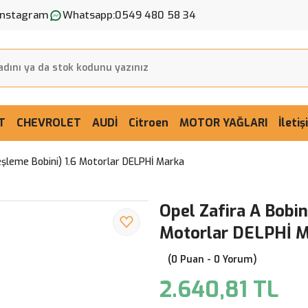
Instagram
Whatsapp:
0549 480 58 34
T
CHEVROLET
AUDİ
Citroen
MOTOR YAĞLARI
İleti
eşleme Bobini) 1.6 Motorlar DELPHİ Marka
Opel Zafira A Bobin
Motorlar DELPHİ 
(0 Puan - 0 Yorum)
2.640,81 TL