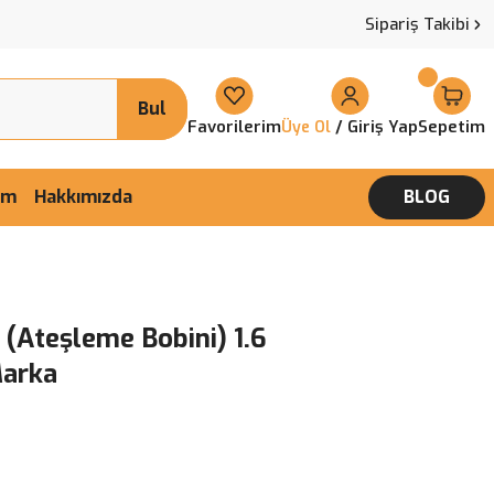
Sipariş Takibi
Bul
Favorilerim
/ Giriş Yap
Sepetim
Üye Ol
şim
Hakkımızda
BLOG
 (Ateşleme Bobini) 1.6
Marka