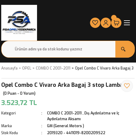
Anasayfa
OPEL
COMBO C 2001-2011
Opel Combo C Vivaro Arka Bagaj 3 
Opel Combo C Vivaro Arka Bagaj 3 stop Lambası
(0 Puan - 0 Yorum)
3.523,72 TL
Kategori
COMBO C 2001-2011
,
Dış Aydınlatma ve İç
Aydınlatma Aksamı
Marka
GM (General Motors )
Stok Kodu
2019320 - 4411019-8200209522