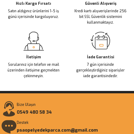
Ürün fiyatı diğer sitelerden daha pahalı.
Hızlı Kargo Fırsatı
Güvenli Alışveriş
Satın aldığınız ürünlerini 1-5 iş
Kredi kartı alışverişlerinde 256
Bu ürüne benzer farklı alternatifler olmalı.
günü içerisinde kargoluyoruz.
bit SSL Güvenlik sistemini
kullanmaktayız.
Gönder
İletişim
İade Garantisi
Sorularınız için telefon ve mail
7 gün içerisinde
üzerinden iletişime geçmekten
gerçekleştirdiğiniz siparişler
çekinmeyin.
iade garantisindedir.
Bize Ulaşın
0549 480 58 34
Destek
psaopelyedekparca.com@gmail.com