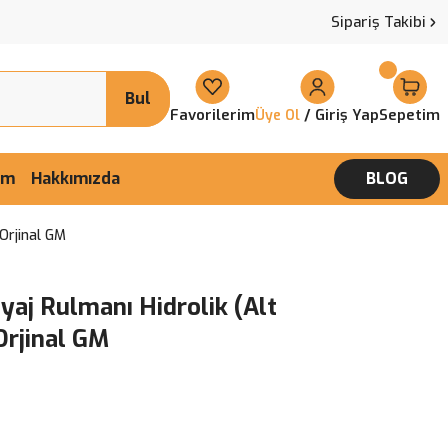
Sipariş Takibi
Bul
Favorilerim
/ Giriş Yap
Sepetim
Üye Ol
şim
Hakkımızda
BLOG
 Orjinal GM
yaj Rulmanı Hidrolik (Alt
Orjinal GM