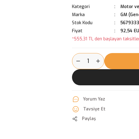
Kategori
Motor ve
Marka
GM (Gene
Stok Kodu
567933
Fiyat
92,54 E
*555,31 TL den başlayan taksitler
Yorum Yaz
Tavsiye Et
Paylaş