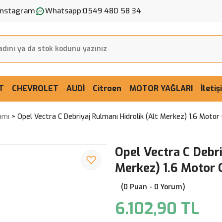
Instagram
Whatsapp:
0549 480 58 34
T
CHEVROLET
AUDİ
Citroen
MOTOR YAĞLARI
İleti
amı
Opel Vectra C Debriyaj Rulmanı Hidrolik (Alt Merkez) 1.6 Motor
Opel Vectra C Debri
Merkez) 1.6 Motor 
(0 Puan - 0 Yorum)
6.102,90 TL