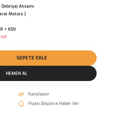
 Debriyaj Aksamı
ral Motors )
3
UR + KDV
le!!
SEPETE EKLE
HEMEN AL
Karşılaştır
Fiyatı Düşünce Haber Ver