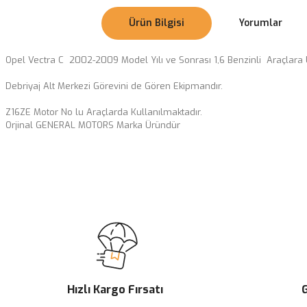
Ürün Bilgisi
Yorumlar
Opel Vectra C 2002-2009 Model Yılı ve Sonrası 1,6 Benzinli Araçlara 
Debriyaj Alt Merkezi Görevini de Gören Ekipmandır.
Z16ZE Motor No lu Araçlarda Kullanılmaktadır.
Orjinal GENERAL MOTORS Marka Üründür
Bu ürünün fiyat bilgisi, resim, ürün açıklamalarında ve diğer konularda
Görüş ve önerileriniz için teşekkür ederiz.
Ürün resmi kalitesiz, bozuk veya görüntülenemiyor.
Ürün açıklamasında eksik bilgiler bulunuyor.
Ürün bilgilerinde hatalar bulunuyor.
Ürün fiyatı diğer sitelerden daha pahalı.
Hızlı Kargo Fırsatı
G
Bu ürüne benzer farklı alternatifler olmalı.