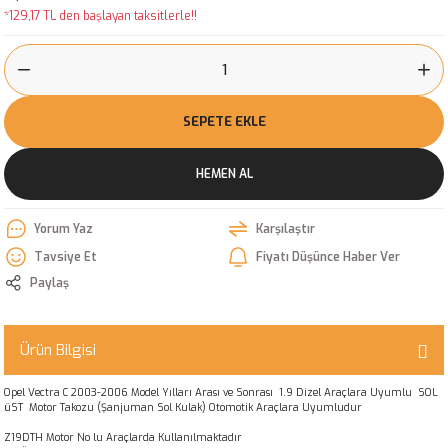
*129,17 TL den başlayan taksitlerle!!
SEPETE EKLE
HEMEN AL
Yorum Yaz
Karşılaştır
Tavsiye Et
Fiyatı Düşünce Haber Ver
Paylaş
Ürün Bilgisi
Opel Vectra C 2003-2006 Model Yılları Arası ve Sonrası 1.9 Dizel Araçlara Uyumlu SOL
üST Motor Takozu (Şanjuman Sol Kulak) Otomotik Araçlara Uyumludur
Z19DTH Motor No lu Araçlarda Kullanılmaktadır