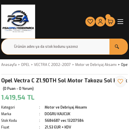
Anasayfa
OPEL
VECTRA C 2002-2007
Motor ve Debriyaj Aksamı
Opel
Opel Vectra C Z1.9DTH Sol Motor Takozu Sol Kulak
(0 Puan - 0 Yorum)
1.419,54 TL
Kategori
Motor ve Debriyaj Aksamı
Marka
DOĞRU KAUCUK
Stok Kodu
5684687 vec 13207584
Fiyat
21,53 EUR + KDV