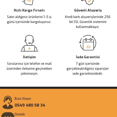
Deneyimini Paylaş
Ürün bilgilerinde hatalar bulunuyor.
Ürün fiyatı diğer sitelerden daha pahalı.
Hızlı Kargo Fırsatı
Güvenli Alışveriş
Satın aldığınız ürünlerini 1-5 iş
Kredi kartı alışverişlerinde 256
Bu ürüne benzer farklı alternatifler olmalı.
günü içerisinde kargoluyoruz.
bit SSL Güvenlik sistemini
kullanmaktayız.
Gönder
İletişim
İade Garantisi
Sorularınız için telefon ve mail
7 gün içerisinde
üzerinden iletişime geçmekten
gerçekleştirdiğiniz siparişler
çekinmeyin.
iade garantisindedir.
Bize Ulaşın
0549 480 58 34
Destek