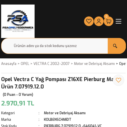
0
Anasayfa
OPEL
VECTRA C 2002-2007
Motor ve Debriyaj Aksamı
Opel
Opel Vectra C Yağ Pompası Z16XE Pierburg Marka
Ürün 7.07919.12.0
(0 Puan - 0 Yorum)
2.970,91 TL
Kategori
Motor ve Debriyaj Aksamı
Marka
KOLBENSCHMİDT
Stok Kodu
PIERBURG 7.07919.12.0 -646041-VC