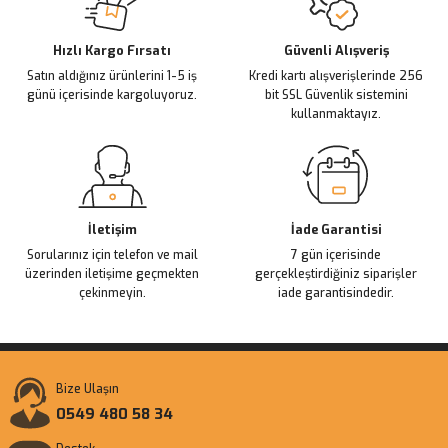
Deneyimini Paylaş
Ürün bilgilerinde hatalar bulunuyor.
Ürün fiyatı diğer sitelerden daha pahalı.
Hızlı Kargo Fırsatı
Güvenli Alışveriş
Satın aldığınız ürünlerini 1-5 iş
Kredi kartı alışverişlerinde 256
Bu ürüne benzer farklı alternatifler olmalı.
günü içerisinde kargoluyoruz.
bit SSL Güvenlik sistemini
kullanmaktayız.
Gönder
İletişim
İade Garantisi
Sorularınız için telefon ve mail
7 gün içerisinde
üzerinden iletişime geçmekten
gerçekleştirdiğiniz siparişler
çekinmeyin.
iade garantisindedir.
Bize Ulaşın
0549 480 58 34