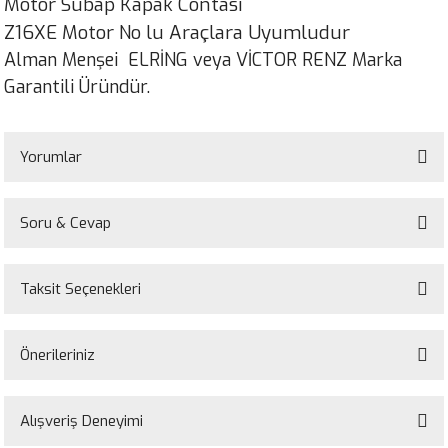
Motor Subap Kapak Contası
Z16XE Motor No lu Araçlara Uyumludur
Alman Menşei ELRİNG veya VİCTOR RENZ Marka
Garantili Üründür.
Yorumlar
Soru & Cevap
Bu ürüne ilk yorumu siz yapın!
Taksit Seçenekleri
Yorum Yaz
Ürün hakkında henüz soru sorulmamış.
Önerileriniz
Soru Sor
Bu ürünün fiyat bilgisi, resim, ürün açıklamalarında ve diğer konularda
yetersiz gördüğünüz noktaları öneri formunu kullanarak tarafımıza
Alışveriş Deneyimi
iletebilirsiniz.