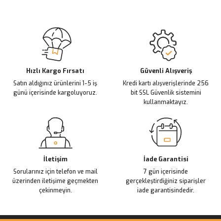
Görüş ve önerileriniz için teşekkür ederiz.
Sitemize ilk yorumu siz yapın!
Ürün resmi kalitesiz, bozuk veya görüntülenemiyor.
Ürün açıklamasında eksik bilgiler bulunuyor.
Deneyimini Paylaş
Ürün bilgilerinde hatalar bulunuyor.
Ürün fiyatı diğer sitelerden daha pahalı.
Hızlı Kargo Fırsatı
Güvenli Alışveriş
Satın aldığınız ürünlerini 1-5 iş
Kredi kartı alışverişlerinde 256
Bu ürüne benzer farklı alternatifler olmalı.
günü içerisinde kargoluyoruz.
bit SSL Güvenlik sistemini
kullanmaktayız.
Gönder
İletişim
İade Garantisi
Sorularınız için telefon ve mail
7 gün içerisinde
üzerinden iletişime geçmekten
gerçekleştirdiğiniz siparişler
çekinmeyin.
iade garantisindedir.