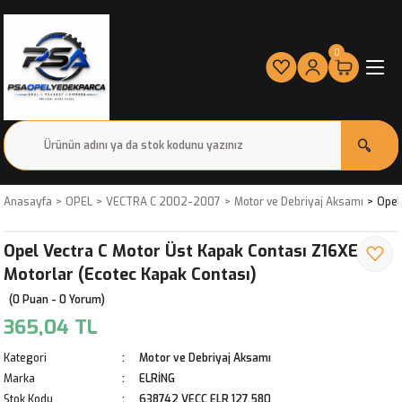
0
Anasayfa
OPEL
VECTRA C 2002-2007
Motor ve Debriyaj Aksamı
Opel
Opel Vectra C Motor Üst Kapak Contası Z16XE
Motorlar (Ecotec Kapak Contası)
(0 Puan - 0 Yorum)
365,04 TL
Kategori
Motor ve Debriyaj Aksamı
Marka
ELRİNG
Stok Kodu
638742 VECC ELR 127.580