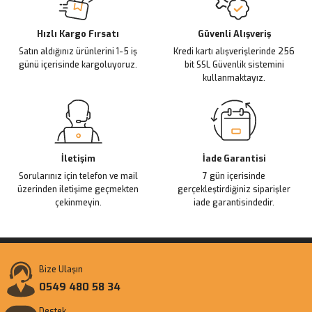
Deneyimini Paylaş
Ürün bilgilerinde hatalar bulunuyor.
Ürün fiyatı diğer sitelerden daha pahalı.
Hızlı Kargo Fırsatı
Güvenli Alışveriş
Satın aldığınız ürünlerini 1-5 iş
Kredi kartı alışverişlerinde 256
Bu ürüne benzer farklı alternatifler olmalı.
günü içerisinde kargoluyoruz.
bit SSL Güvenlik sistemini
kullanmaktayız.
Gönder
İletişim
İade Garantisi
Sorularınız için telefon ve mail
7 gün içerisinde
üzerinden iletişime geçmekten
gerçekleştirdiğiniz siparişler
çekinmeyin.
iade garantisindedir.
Bize Ulaşın
0549 480 58 34
Destek