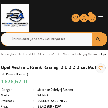
Anasayfa
OPEL
VECTRA C 2002-2007
Motor ve Debriyaj Aksamı
Opel
Opel Vectra C Krank Kasnağı 2.0 2.2 Dizel Motorlar
(0 Puan - 0 Yorum)
1.676,62 TL
Kategori
Motor ve Debriyaj Aksamı
Marka
WONGA
Stok Kodu
5614437-55351711 VC
Fiyat
25,42 EUR + KDV