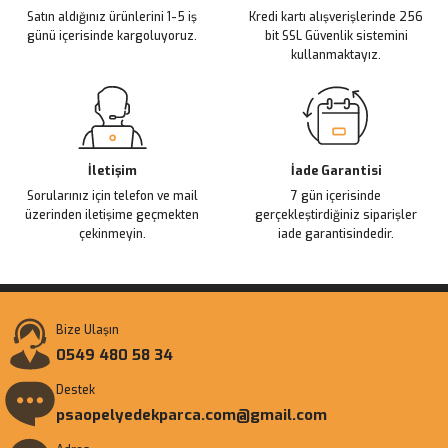
Satın aldığınız ürünlerini 1-5 iş
Kredi kartı alışverişlerinde 256
Bu ürüne benzer farklı alternatifler olmalı.
günü içerisinde kargoluyoruz.
bit SSL Güvenlik sistemini
kullanmaktayız.
Gönder
İletişim
İade Garantisi
Sorularınız için telefon ve mail
7 gün içerisinde
üzerinden iletişime geçmekten
gerçekleştirdiğiniz siparişler
çekinmeyin.
iade garantisindedir.
Bize Ulaşın
0549 480 58 34
Destek
psaopelyedekparca.com@gmail.com