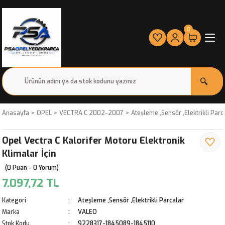
0
Anasayfa
OPEL
VECTRA C 2002-2007
Ateşleme ,Sensör ,Elektrikli Parc
Opel Vectra C Kalorifer Motoru Elektronik
Klimalar İçin
(0 Puan - 0 Yorum)
7.097,72 TL
Kategori
Ateşleme ,Sensör ,Elektrikli Parcalar
Marka
VALEO
Stok Kodu
9228317-1845089-1845110