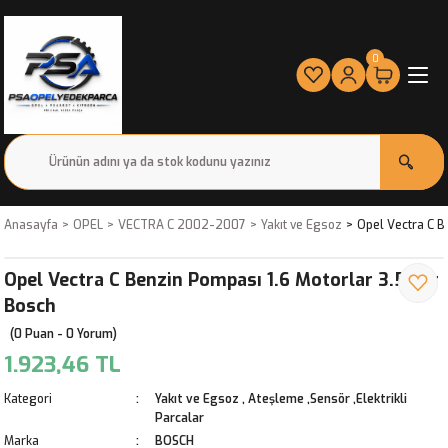
0
Anasayfa
OPEL
VECTRA C 2002-2007
Yakıt ve Egsoz
Opel Vectra C B
Opel Vectra C Benzin Pompası 1.6 Motorlar 3.5 Bar
Bosch
(0 Puan - 0 Yorum)
1.923,46 TL
Kategori
Yakıt ve Egsoz
,
Ateşleme ,Sensör ,Elektrikli
Parcalar
Marka
BOSCH