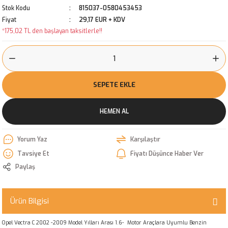
Stok Kodu
815037-0580453453
Fiyat
29,17 EUR + KDV
*175,02 TL den başlayan taksitlerle!!
SEPETE EKLE
HEMEN AL
Yorum Yaz
Karşılaştır
Tavsiye Et
Fiyatı Düşünce Haber Ver
Paylaş
Ürün Bilgisi
Opel Vectra C 2002 -2009 Model Yılları Arası 1.6- Motor Araçlara Uyumlu Benzin