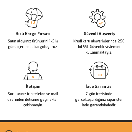
Sitemize ilk yorumu siz yapın!
Ürün resmi kalitesiz, bozuk veya görüntülenemiyor.
Ürün açıklamasında eksik bilgiler bulunuyor.
Deneyimini Paylaş
Ürün bilgilerinde hatalar bulunuyor.
Ürün fiyatı diğer sitelerden daha pahalı.
Hızlı Kargo Fırsatı
Güvenli Alışveriş
Satın aldığınız ürünlerini 1-5 iş
Kredi kartı alışverişlerinde 256
Bu ürüne benzer farklı alternatifler olmalı.
günü içerisinde kargoluyoruz.
bit SSL Güvenlik sistemini
kullanmaktayız.
Gönder
İletişim
İade Garantisi
Sorularınız için telefon ve mail
7 gün içerisinde
üzerinden iletişime geçmekten
gerçekleştirdiğiniz siparişler
çekinmeyin.
iade garantisindedir.