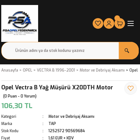
Anasayfa
OPEL
VECTRA B 1996-2001
Motor ve Debriyaj Aksamı
Opel 
Opel Vectra B Yağ Müşürü X20DTH Motor
(0 Puan - 0 Yorum)
106,30 TL
Kategori
Motor ve Debriyaj Aksamı
Marka
TAP
Stok Kodu
1252572 90569684
Fiyat
1,61 EUR + KDV