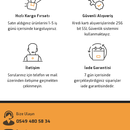
Deneyimini Paylaş
Ürün bilgilerinde hatalar bulunuyor.
Ürün fiyatı diğer sitelerden daha pahalı.
Hızlı Kargo Fırsatı
Güvenli Alışveriş
Satın aldığınız ürünlerini 1-5 iş
Kredi kartı alışverişlerinde 256
Bu ürüne benzer farklı alternatifler olmalı.
günü içerisinde kargoluyoruz.
bit SSL Güvenlik sistemini
kullanmaktayız.
Gönder
İletişim
İade Garantisi
Sorularınız için telefon ve mail
7 gün içerisinde
üzerinden iletişime geçmekten
gerçekleştirdiğiniz siparişler
çekinmeyin.
iade garantisindedir.
Bize Ulaşın
0549 480 58 34