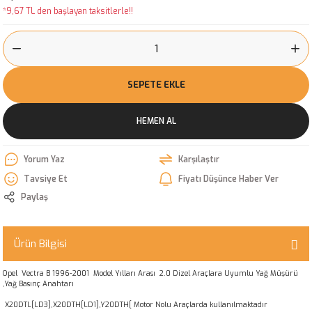
*9,67 TL den başlayan taksitlerle!!
SEPETE EKLE
HEMEN AL
Yorum Yaz
Karşılaştır
Tavsiye Et
Fiyatı Düşünce Haber Ver
Paylaş
Ürün Bilgisi
Opel Vectra B 1996-2001 Model Yılları Arası 2.0 Dizel Araçlara Uyumlu Yağ Müşürü
,Yağ Basınç Anahtarı
X20DTL[LD3],X20DTH[LD1],Y20DTH[ Motor Nolu Araçlarda kullanılmaktadır