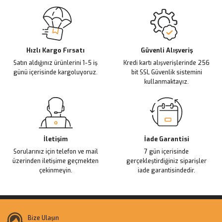
Sitemize ilk yorumu siz yapın!
Ürün resmi kalitesiz, bozuk veya görüntülenemiyor.
Ürün açıklamasında eksik bilgiler bulunuyor.
Deneyimini Paylaş
Ürün bilgilerinde hatalar bulunuyor.
Ürün fiyatı diğer sitelerden daha pahalı.
Hızlı Kargo Fırsatı
Güvenli Alışveriş
Satın aldığınız ürünlerini 1-5 iş
Kredi kartı alışverişlerinde 256
Bu ürüne benzer farklı alternatifler olmalı.
günü içerisinde kargoluyoruz.
bit SSL Güvenlik sistemini
kullanmaktayız.
Gönder
İletişim
İade Garantisi
Sorularınız için telefon ve mail
7 gün içerisinde
üzerinden iletişime geçmekten
gerçekleştirdiğiniz siparişler
çekinmeyin.
iade garantisindedir.
Bize Ulaşın