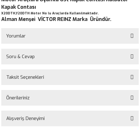
Kapak Contası
X20DTH,Y20DTH Motor No lu Araçlarda Kullanılmaktadır.
Alman Menşei VİCTOR REINZ Marka Üründür.
Yorumlar
Soru & Cevap
Bu ürüne ilk yorumu siz yapın!
Taksit Seçenekleri
Yorum Yaz
Ürün hakkında henüz soru sorulmamış.
Önerileriniz
Soru Sor
Bu ürünün fiyat bilgisi, resim, ürün açıklamalarında ve diğer konularda
yetersiz gördüğünüz noktaları öneri formunu kullanarak tarafımıza
Alışveriş Deneyimi
iletebilirsiniz.
Görüş ve önerileriniz için teşekkür ederiz.