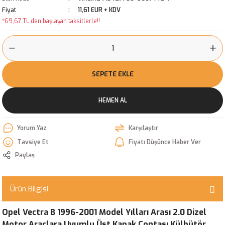
Fiyat
11,61 EUR + KDV
*69,67 TL den başlayan taksitlerle!!
SEPETE EKLE
HEMEN AL
Yorum Yaz
Karşılaştır
Tavsiye Et
Fiyatı Düşünce Haber Ver
Paylaş
Ürün Bilgisi
Opel Vectra B 1996-2001 Model Yılları Arası 2.0 Dizel
Motor Araçlara Uyumlu Üst Kapak Contası Külbütör