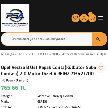
0
Anasayfa
OPEL
VECTRA B 1996-2001
Motor ve Debriyaj Aksamı
Opel 
Opel Vectra B Üst Kapak Conta(Külbütor Subap
Contası) 2.0 Motor Dizel V.REINZ 713427700
(0 Puan - 0 Yorum)
765,66 TL
Kategori
Motor ve Debriyaj Aksamı
Marka
ELRİNG
Stok Kodu
V.REINZ 713427700-5607442-1