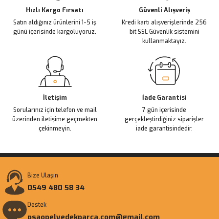
Ürün fiyatı diğer sitelerden daha pahalı.
Hızlı Kargo Fırsatı
Güvenli Alışveriş
Satın aldığınız ürünlerini 1-5 iş
Kredi kartı alışverişlerinde 256
Bu ürüne benzer farklı alternatifler olmalı.
günü içerisinde kargoluyoruz.
bit SSL Güvenlik sistemini
kullanmaktayız.
Gönder
İletişim
İade Garantisi
Sorularınız için telefon ve mail
7 gün içerisinde
üzerinden iletişime geçmekten
gerçekleştirdiğiniz siparişler
çekinmeyin.
iade garantisindedir.
Bize Ulaşın
0549 480 58 34
Destek
psaopelyedekparca.com@gmail.com