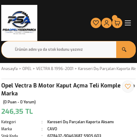
Anasayfa
OPEL
VECTRA B 1996-2001
Karoseri Dış Parçaları Kaporta Ak
Opel Vectra B Motor Kaput Açma Teli Komple Cavo
Marka
(0 Puan - 0 Yorum)
246,35 TL
Kategori
Karoseri Dış Parçaları Kaporta Aksamı
Marka
CAVO
Stok Kodu
6178437-90463687 5905.603