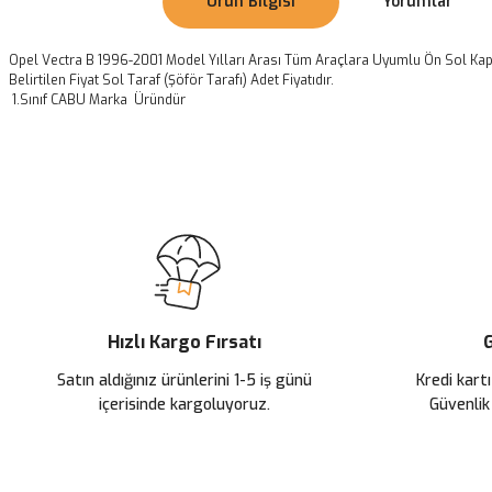
Ürün Bilgisi
Yorumlar
Opel Vectra B 1996-2001 Model Yılları Arası Tüm Araçlara Uyumlu Ön Sol K
Belirtilen Fiyat Sol Taraf (Şöför Tarafı) Adet Fiyatıdır.
1.Sınıf CABU Marka Üründür
Bu ürünün fiyat bilgisi, resim, ürün açıklamalarında ve diğer konularda
Görüş ve önerileriniz için teşekkür ederiz.
Ürün resmi kalitesiz, bozuk veya görüntülenemiyor.
Ürün açıklamasında eksik bilgiler bulunuyor.
Ürün bilgilerinde hatalar bulunuyor.
Ürün fiyatı diğer sitelerden daha pahalı.
Hızlı Kargo Fırsatı
G
Bu ürüne benzer farklı alternatifler olmalı.
Satın aldığınız ürünlerini 1-5 iş günü
Kredi kartı
içerisinde kargoluyoruz.
Güvenlik