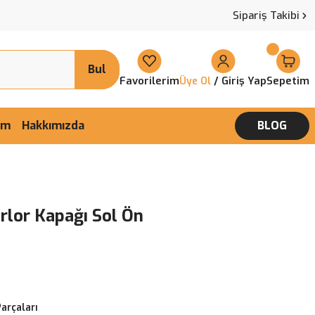
Sipariş Takibi
Bul
Favorilerim
/ Giriş Yap
Sepetim
Üye Ol
şim
Hakkımızda
BLOG
rlor Kapağı Sol Ön
Parçaları