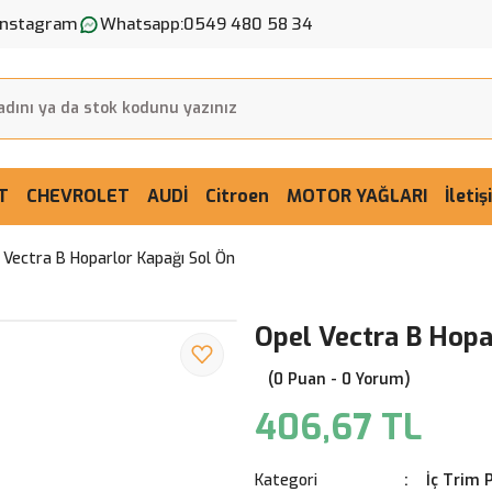
Instagram
Whatsapp:
0549 480 58 34
T
CHEVROLET
AUDİ
Citroen
MOTOR YAĞLARI
İleti
 Vectra B Hoparlor Kapağı Sol Ön
Opel Vectra B Hopa
(0 Puan - 0 Yorum)
406,67 TL
Kategori
İç Trim 