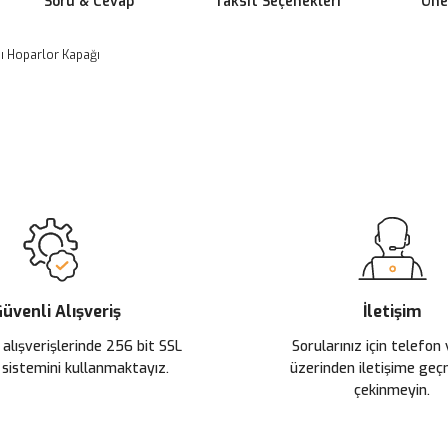
Soru & Cevap
Taksit Seçenekleri
Öner
apı Hoparlor Kapağı
 yetersiz gördüğünüz noktaları öneri formunu kullanarak tarafımıza ileteb
Ürün hakkında henüz soru sorulmamış.
Bu ürüne ilk yorumu siz yapın!
Sitemize ilk yorumu siz yapın!
Deneyimini Paylaş
Yorum Yaz
Soru Sor
üvenli Alışveriş
İletişim
 alışverişlerinde 256 bit SSL
Sorularınız için telefon
 sistemini kullanmaktayız.
üzerinden iletişime ge
çekinmeyin.
Gönder