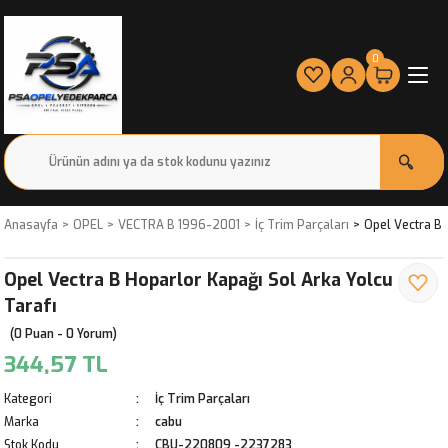
0
Anasayfa
OPEL
VECTRA B 1996-2001
İç Trim Parçaları
Opel Vectra B 
Opel Vectra B Hoparlor Kapağı Sol Arka Yolcu
Tarafı
(0 Puan - 0 Yorum)
344,57 TL
Kategori
İç Trim Parçaları
Marka
cabu
Stok Kodu
CBU-220809 -2237283