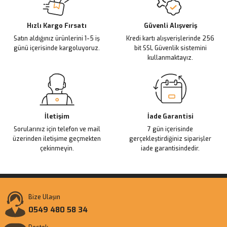
Deneyimini Paylaş
Ürün bilgilerinde hatalar bulunuyor.
Ürün fiyatı diğer sitelerden daha pahalı.
Hızlı Kargo Fırsatı
Güvenli Alışveriş
Satın aldığınız ürünlerini 1-5 iş
Kredi kartı alışverişlerinde 256
Bu ürüne benzer farklı alternatifler olmalı.
günü içerisinde kargoluyoruz.
bit SSL Güvenlik sistemini
kullanmaktayız.
Gönder
İletişim
İade Garantisi
Sorularınız için telefon ve mail
7 gün içerisinde
üzerinden iletişime geçmekten
gerçekleştirdiğiniz siparişler
çekinmeyin.
iade garantisindedir.
Bize Ulaşın
0549 480 58 34