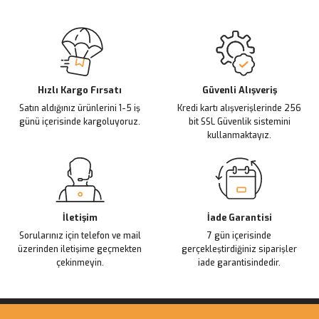
Sitemize ilk yorumu siz yapın!
Ürün resmi kalitesiz, bozuk veya görüntülenemiyor.
Ürün açıklamasında eksik bilgiler bulunuyor.
Deneyimini Paylaş
Ürün bilgilerinde hatalar bulunuyor.
Ürün fiyatı diğer sitelerden daha pahalı.
Hızlı Kargo Fırsatı
Güvenli Alışveriş
Satın aldığınız ürünlerini 1-5 iş
Kredi kartı alışverişlerinde 256
Bu ürüne benzer farklı alternatifler olmalı.
günü içerisinde kargoluyoruz.
bit SSL Güvenlik sistemini
kullanmaktayız.
Gönder
İletişim
İade Garantisi
Sorularınız için telefon ve mail
7 gün içerisinde
üzerinden iletişime geçmekten
gerçekleştirdiğiniz siparişler
çekinmeyin.
iade garantisindedir.