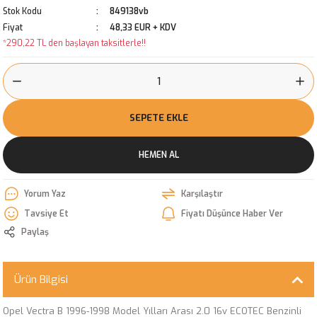
Stok Kodu
849138vb
Fiyat
48,33 EUR + KDV
*290,22 TL den başlayan taksitlerle!!
SEPETE EKLE
HEMEN AL
Yorum Yaz
Karşılaştır
Tavsiye Et
Fiyatı Düşünce Haber Ver
Paylaş
Ürün Bilgisi
Opel Vectra B 1996-1998 Model Yılları Arası 2.0 16v ECOTEC Benzinli