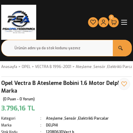
0
Anasayfa
OPEL
VECTRA B 1996-2001
Ateşleme ,Sensör ,Elektrikli Parca
Opel Vectra B Atesleme Bobini 1.6 Motor Delphi
Marka
(0 Puan - 0 Yorum)
3.796,16 TL
Kategori
Ateşleme ,Sensör ,Elektrikli Parcalar
Marka
DELPHİ
Stok Kodu
1208063DVect b