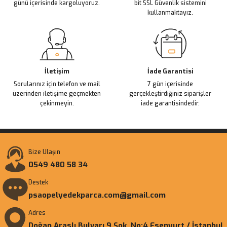
günü içerisinde kargoluyoruz.
bit SSL Güvenlik sistemini
kullanmaktayız.
Gönder
İletişim
İade Garantisi
Sorularınız için telefon ve mail
7 gün içerisinde
üzerinden iletişime geçmekten
gerçekleştirdiğiniz siparişler
çekinmeyin.
iade garantisindedir.
Bize Ulaşın
0549 480 58 34
Destek
psaopelyedekparca.com@gmail.com
Adres
Doğan Araslı Bulvarı 9 Sok. No:4 Esenyurt / İstanbul