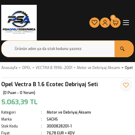
0
Anasayfa
OPEL
VECTRA B 1996-2001
Motor ve Debriyaj Aksamı
Opel V
Opel Vectra B 1.6 Ecotec Debriyaj Seti
(0 Puan - 0 Yorum)
5.063,39 TL
Kategori
Motor ve Debriyaj Aksamı
Marka
SACHS
Stok Kodu
3000828201-1
Fiyat
76,78 EUR + KDV