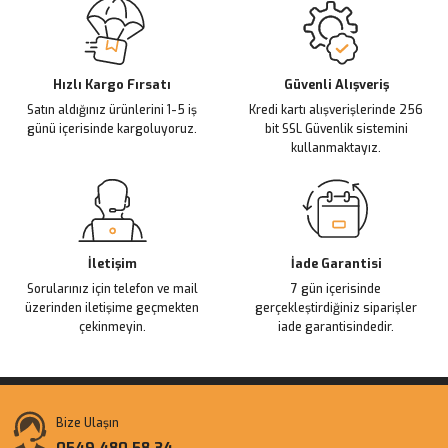
Ürün resmi kalitesiz, bozuk veya görüntülenemiyor.
Ürün açıklamasında eksik bilgiler bulunuyor.
Deneyimini Paylaş
Ürün bilgilerinde hatalar bulunuyor.
Ürün fiyatı diğer sitelerden daha pahalı.
Hızlı Kargo Fırsatı
Güvenli Alışveriş
Satın aldığınız ürünlerini 1-5 iş
Kredi kartı alışverişlerinde 256
Bu ürüne benzer farklı alternatifler olmalı.
günü içerisinde kargoluyoruz.
bit SSL Güvenlik sistemini
kullanmaktayız.
Gönder
İletişim
İade Garantisi
Sorularınız için telefon ve mail
7 gün içerisinde
üzerinden iletişime geçmekten
gerçekleştirdiğiniz siparişler
çekinmeyin.
iade garantisindedir.
Bize Ulaşın