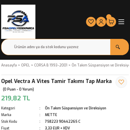
Anasayfa
OPEL
CORSA B 1993-2001
Ön Takım Süspansiyon ve Direksiy
Opel Vectra A Vites Tamir Takımı Tap Marka
(0 Puan - 0 Yorum)
219,82 TL
Kategori
Ön Takım Süspansiyon ve Direksiyon
Marka
METTE
Stok Kodu
758223 90442265 C
Fiyat
3,33 EUR + KDV