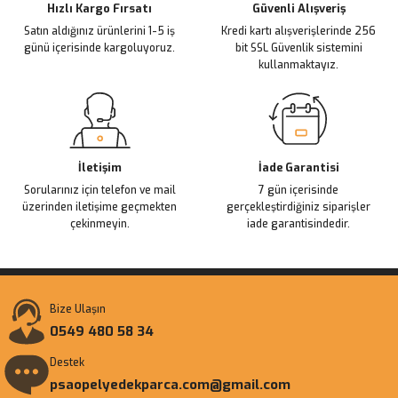
Ürün fiyatı diğer sitelerden daha pahalı.
Hızlı Kargo Fırsatı
Güvenli Alışveriş
Satın aldığınız ürünlerini 1-5 iş
Kredi kartı alışverişlerinde 256
Bu ürüne benzer farklı alternatifler olmalı.
günü içerisinde kargoluyoruz.
bit SSL Güvenlik sistemini
kullanmaktayız.
Gönder
İletişim
İade Garantisi
Sorularınız için telefon ve mail
7 gün içerisinde
üzerinden iletişime geçmekten
gerçekleştirdiğiniz siparişler
çekinmeyin.
iade garantisindedir.
Bize Ulaşın
0549 480 58 34
Destek
psaopelyedekparca.com@gmail.com