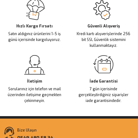
Ürün resmi kalitesiz, bozuk veya görüntülenemiyor.
Ürün açıklamasında eksik bilgiler bulunuyor.
Deneyimini Paylaş
Ürün bilgilerinde hatalar bulunuyor.
Ürün fiyatı diğer sitelerden daha pahalı.
Hızlı Kargo Fırsatı
Güvenli Alışveriş
Satın aldığınız ürünlerini 1-5 iş
Kredi kartı alışverişlerinde 256
Bu ürüne benzer farklı alternatifler olmalı.
günü içerisinde kargoluyoruz.
bit SSL Güvenlik sistemini
kullanmaktayız.
Gönder
İletişim
İade Garantisi
Sorularınız için telefon ve mail
7 gün içerisinde
üzerinden iletişime geçmekten
gerçekleştirdiğiniz siparişler
çekinmeyin.
iade garantisindedir.
Bize Ulaşın