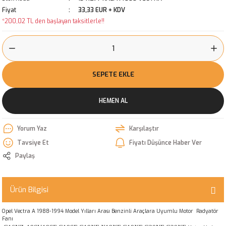
Fiyat
33,33 EUR + KDV
*200,02 TL den başlayan taksitlerle!!
SEPETE EKLE
HEMEN AL
Yorum Yaz
Karşılaştır
Tavsiye Et
Fiyatı Düşünce Haber Ver
Paylaş
Ürün Bilgisi
Opel Vectra A 1988-1994 Model Yılları Arası Benzinli Araçlara Uyumlu Motor Radyatör
Fanı