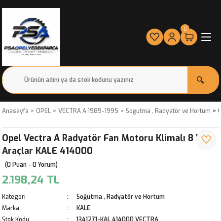
0
Anasayfa
OPEL
VECTRA A 1989-1995
Soğutma , Radyatör ve Hortum
O
Opel Vectra A Radyatör Fan Motoru Klimalı 8 Valf
Araçlar KALE 414000
(0 Puan - 0 Yorum)
2.198,24 TL
Kategori
Soğutma , Radyatör ve Hortum
Marka
KALE
Stok Kodu
1341271-KAL.414000 VECTRA