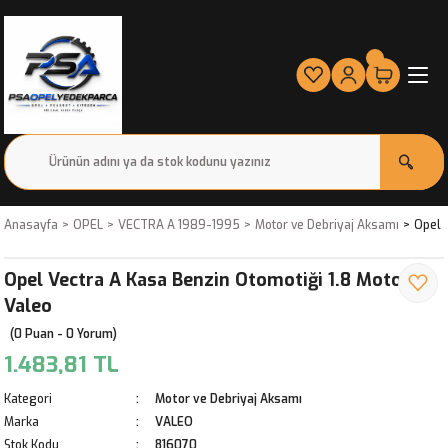
Anasayfa
OPEL
VECTRA A 1989-1995
Motor ve Debriyaj Aksamı
Opel 
Opel Vectra A Kasa Benzin Otomotiği 1.8 Motorlar
Valeo
(0 Puan - 0 Yorum)
1.483,81 TL
Kategori
Motor ve Debriyaj Aksamı
Marka
VALEO
Stok Kodu
816070