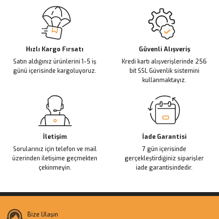
Sitemize ilk yorumu siz yapın!
Ürün resmi kalitesiz, bozuk veya görüntülenemiyor.
Ürün açıklamasında eksik bilgiler bulunuyor.
Deneyimini Paylaş
Ürün bilgilerinde hatalar bulunuyor.
Ürün fiyatı diğer sitelerden daha pahalı.
Hızlı Kargo Fırsatı
Güvenli Alışveriş
Satın aldığınız ürünlerini 1-5 iş
Kredi kartı alışverişlerinde 256
Bu ürüne benzer farklı alternatifler olmalı.
günü içerisinde kargoluyoruz.
bit SSL Güvenlik sistemini
kullanmaktayız.
Gönder
İletişim
İade Garantisi
Sorularınız için telefon ve mail
7 gün içerisinde
üzerinden iletişime geçmekten
gerçekleştirdiğiniz siparişler
çekinmeyin.
iade garantisindedir.
Bize Ulaşın