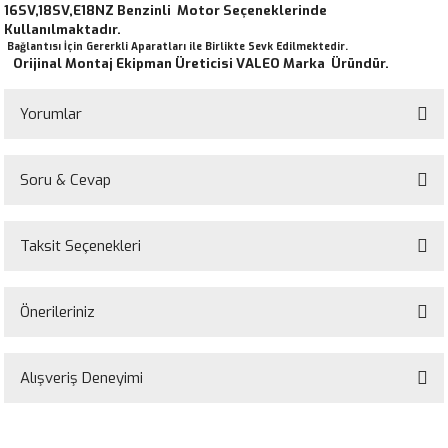
16SV,18SV,E18NZ Benzinli Motor Seçeneklerinde
Kullanılmaktadır.
Bağlantısı İçin Gererkli Aparatları ile Birlikte Sevk Edilmektedir.
Orijinal Montaj Ekipman Üreticisi VALEO Marka Üründür.
Yorumlar
Soru & Cevap
Bu ürüne ilk yorumu siz yapın!
Taksit Seçenekleri
Yorum Yaz
Ürün hakkında henüz soru sorulmamış.
Önerileriniz
Soru Sor
Bu ürünün fiyat bilgisi, resim, ürün açıklamalarında ve diğer konularda
yetersiz gördüğünüz noktaları öneri formunu kullanarak tarafımıza
Alışveriş Deneyimi
iletebilirsiniz.
Görüş ve önerileriniz için teşekkür ederiz.