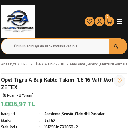
0
Anasayfa
OPEL
TİGRA A 1994-2001
Ateşleme ,Sensör ,Elektrikli Parcala
Opel Tigra A Buji Kablo Takımı 1.6 16 Valf Motorlar
ZETEX
(0 Puan - 0 Yorum)
1.005,97 TL
Kategori
Ateşleme ,Sensör ,Elektrikli Parcalar
Marka
ZETEX
Stok Kodu
1612561z ZX3050 -2