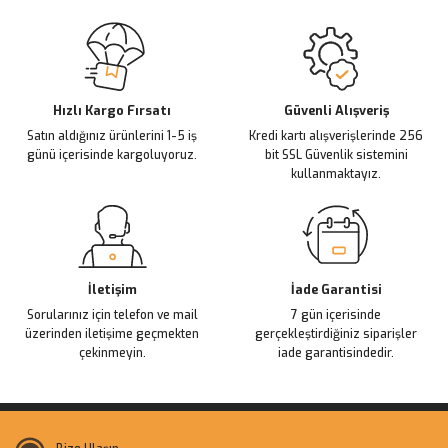
Sitemize ilk yorumu siz yapın!
Ürün resmi kalitesiz, bozuk veya görüntülenemiyor.
Ürün açıklamasında eksik bilgiler bulunuyor.
Deneyimini Paylaş
Ürün bilgilerinde hatalar bulunuyor.
Ürün fiyatı diğer sitelerden daha pahalı.
Hızlı Kargo Fırsatı
Güvenli Alışveriş
Satın aldığınız ürünlerini 1-5 iş
Kredi kartı alışverişlerinde 256
Bu ürüne benzer farklı alternatifler olmalı.
günü içerisinde kargoluyoruz.
bit SSL Güvenlik sistemini
kullanmaktayız.
Gönder
İletişim
İade Garantisi
Sorularınız için telefon ve mail
7 gün içerisinde
üzerinden iletişime geçmekten
gerçekleştirdiğiniz siparişler
çekinmeyin.
iade garantisindedir.