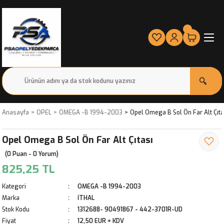
Anasayfa
OPEL
OMEGA -B 1994-2003
Opel Omega B Sol Ön Far Alt Çıta
Opel Omega B Sol Ön Far Alt Çıtası
(0 Puan - 0 Yorum)
825,25 TL
Kategori
OMEGA -B 1994-2003
Marka
İTHAL
Stok Kodu
1312688- 90491867 - 442-3701R-UD
Fiyat
12,50 EUR + KDV