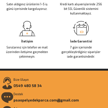
Satın aldığınız ürünlerini 1-5 iş
Kredi kartı alışverişlerinde 256
Bu ürüne benzer farklı alternatifler olmalı.
günü içerisinde kargoluyoruz.
bit SSL Güvenlik sistemini
kullanmaktayız.
Gönder
İletişim
İade Garantisi
Sorularınız için telefon ve mail
7 gün içerisinde
üzerinden iletişime geçmekten
gerçekleştirdiğiniz siparişler
çekinmeyin.
iade garantisindedir.
Bize Ulaşın
0549 480 58 34
Destek
psaopelyedekparca.com@gmail.com