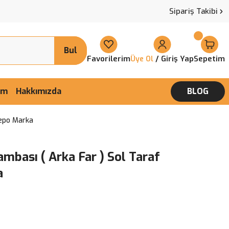
Sipariş Takibi
Bul
Favorilerim
/ Giriş Yap
Sepetim
Üye Ol
şim
Hakkımızda
BLOG
Depo Marka
mbası ( Arka Far ) Sol Taraf
a