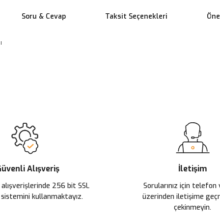
Soru & Cevap
Taksit Seçenekleri
Öner
sı
 yetersiz gördüğünüz noktaları öneri formunu kullanarak tarafımıza ileteb
Ürün hakkında henüz soru sorulmamış.
Bu ürüne ilk yorumu siz yapın!
Sitemize ilk yorumu siz yapın!
Deneyimini Paylaş
Yorum Yaz
Soru Sor
üvenli Alışveriş
İletişim
 alışverişlerinde 256 bit SSL
Sorularınız için telefon
 sistemini kullanmaktayız.
üzerinden iletişime ge
çekinmeyin.