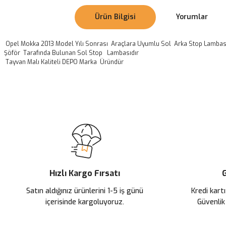
Ürün Bilgisi
Yorumlar
Opel Mokka 2013 Model Yılı Sonrası Araçlara Uyumlu Sol Arka Stop Lamba
Şöför Tarafında Bulunan Sol Stop Lambasıdır
Tayvan Malı Kaliteli DEPO Marka Üründür
Bu ürünün fiyat bilgisi, resim, ürün açıklamalarında ve diğer konularda
Görüş ve önerileriniz için teşekkür ederiz.
Ürün resmi kalitesiz, bozuk veya görüntülenemiyor.
Ürün açıklamasında eksik bilgiler bulunuyor.
Ürün bilgilerinde hatalar bulunuyor.
Ürün fiyatı diğer sitelerden daha pahalı.
Hızlı Kargo Fırsatı
G
Bu ürüne benzer farklı alternatifler olmalı.
Satın aldığınız ürünlerini 1-5 iş günü
Kredi kartı
içerisinde kargoluyoruz.
Güvenlik