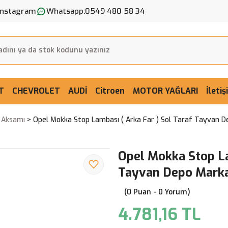
Instagram
Whatsapp:
0549 480 58 34
T
CHEVROLET
AUDİ
Citroen
MOTOR YAĞLARI
İleti
a Aksamı
Opel Mokka Stop Lambası ( Arka Far ) Sol Taraf Tayvan 
Opel Mokka Stop La
Tayvan Depo Mark
(0 Puan - 0 Yorum)
4.781,16 TL