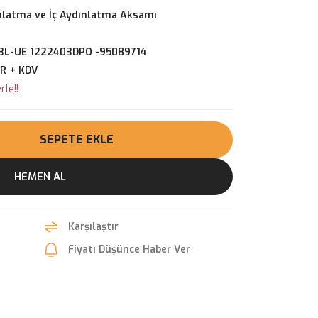
nlatma ve İç Aydınlatma Aksamı
3L-UE 1222403DPO -95089714
UR + KDV
le!!
SEPETE EKLE
HEMEN AL
Karşılaştır
Fiyatı Düşünce Haber Ver