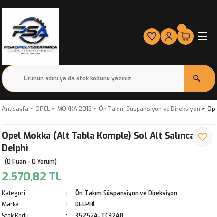
Anasayfa
OPEL
MOKKA 2013
Ön Takım Süspansiyon ve Direksiyon
Ope
Opel Mokka (Alt Tabla Komple) Sol Alt Salıncak
Delphi
(0 Puan - 0 Yorum)
2.570,82 TL
Kategori
Ön Takım Süspansiyon ve Direksiyon
Marka
DELPHİ
Stok Kodu
352524-TC3248