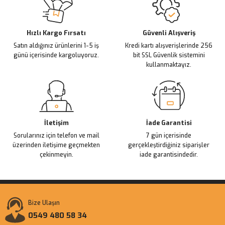
Ürün açıklamasında eksik bilgiler bulunuyor.
Deneyimini Paylaş
Ürün bilgilerinde hatalar bulunuyor.
Ürün fiyatı diğer sitelerden daha pahalı.
Hızlı Kargo Fırsatı
Güvenli Alışveriş
Satın aldığınız ürünlerini 1-5 iş
Kredi kartı alışverişlerinde 256
Bu ürüne benzer farklı alternatifler olmalı.
günü içerisinde kargoluyoruz.
bit SSL Güvenlik sistemini
kullanmaktayız.
Gönder
İletişim
İade Garantisi
Sorularınız için telefon ve mail
7 gün içerisinde
üzerinden iletişime geçmekten
gerçekleştirdiğiniz siparişler
çekinmeyin.
iade garantisindedir.
Bize Ulaşın
0549 480 58 34