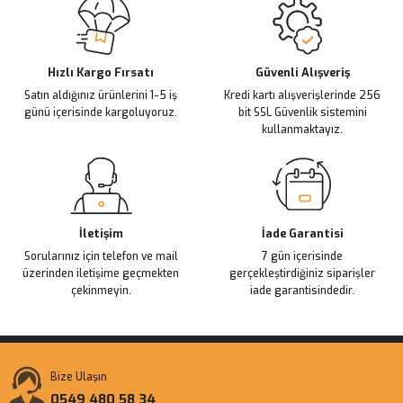
Ürün açıklamasında eksik bilgiler bulunuyor.
Deneyimini Paylaş
Ürün bilgilerinde hatalar bulunuyor.
Ürün fiyatı diğer sitelerden daha pahalı.
Hızlı Kargo Fırsatı
Güvenli Alışveriş
Satın aldığınız ürünlerini 1-5 iş
Kredi kartı alışverişlerinde 256
Bu ürüne benzer farklı alternatifler olmalı.
günü içerisinde kargoluyoruz.
bit SSL Güvenlik sistemini
kullanmaktayız.
Gönder
İletişim
İade Garantisi
Sorularınız için telefon ve mail
7 gün içerisinde
üzerinden iletişime geçmekten
gerçekleştirdiğiniz siparişler
çekinmeyin.
iade garantisindedir.
Bize Ulaşın
0549 480 58 34