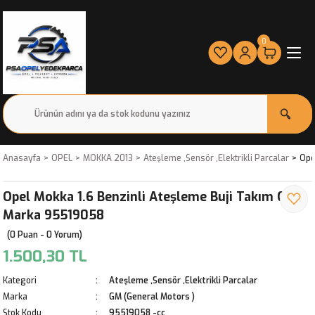
0
Anasayfa
OPEL
MOKKA 2013
Ateşleme ,Sensör ,Elektrikli Parcalar
Ope
Opel Mokka 1.6 Benzinli Ateşleme Buji Takım GM
Marka 95519058
(0 Puan - 0 Yorum)
1.500,30 TL
Kategori
Ateşleme ,Sensör ,Elektrikli Parcalar
Marka
GM (General Motors )
Stok Kodu
95519058 -cc