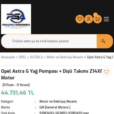
0
Anasayfa
OPEL
ASTRA G
Motor ve Debriyaj Aksamı
Opel Astra G Yağ 
Opel Astra G Yağ Pompası + Dişli Takımı Z14XEP
Motor
(0 Puan - 0 Yorum)
44.731,46 TL
Kategori
Motor ve Debriyaj Aksamı
Marka
GM (General Motors )
Stok Kodu
93183493-5638113-93183493 mer