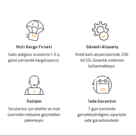
Ürün açıklamasında eksik bilgiler bulunuyor.
Opel Astra H Z14XEP Motor Yağ Pompa Tamir Takımı
Deneyimini Paylaş
Ürün bilgilerinde hatalar bulunuyor.
Ürün fiyatı diğer sitelerden daha pahalı.
(0.0 )
Bu ürüne benzer farklı alternatifler olmalı.
11.302,88 TL
Hızlı Kargo Fırsatı
Güvenli Alışveriş
Satın aldığınız ürünlerini 1-5 iş
Kredi kartı alışverişlerinde 256
günü içerisinde kargoluyoruz.
bit SSL Güvenlik sistemini
EKLE
kullanmaktayız.
Gönder
Opel Agila A Z12XEP Motor Yağ Kapak Contası V.REINZ 713349200
(0.0 )
İletişim
İade Garantisi
Sorularınız için telefon ve mail
7 gün içerisinde
830,85 TL
üzerinden iletişime geçmekten
gerçekleştirdiğiniz siparişler
çekinmeyin.
iade garantisindedir.
EKLE