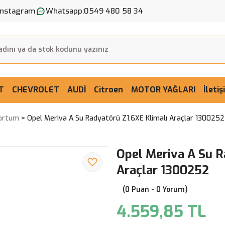
Instagram
Whatsapp:
0549 480 58 34
T
CHEVROLET
AUDİ
Citroen
MOTOR YAĞLARI
İleti
Hortum
Opel Meriva A Su Radyatörü Z1.6XE Klimalı Araçlar 1300252
Opel Meriva A Su R
Araçlar 1300252
(0 Puan - 0 Yorum)
4.559,85 TL