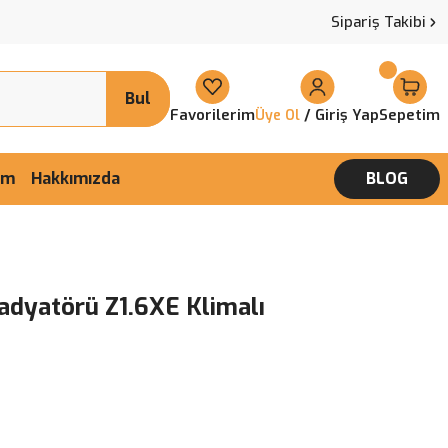
Sipariş Takibi
Bul
Favorilerim
/ Giriş Yap
Sepetim
Üye Ol
şim
Hakkımızda
BLOG
adyatörü Z1.6XE Klimalı