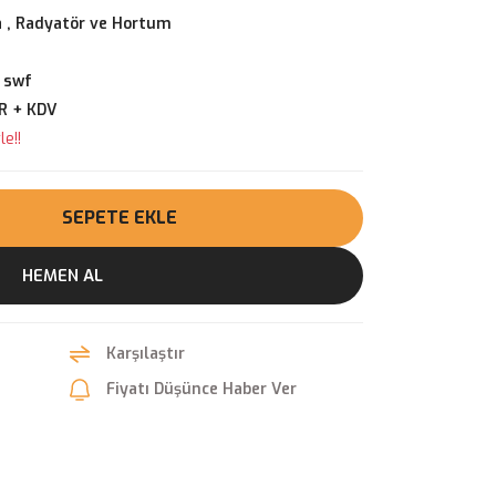
 , Radyatör ve Hortum
 swf
R + KDV
e!!
SEPETE EKLE
HEMEN AL
Karşılaştır
Fiyatı Düşünce Haber Ver