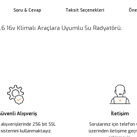
Soru & Cevap
Taksit Seçenekleri
Öner
1.6 16v Klimalı Araçlara Uyumlu Su Radyatörü.
 yetersiz gördüğünüz noktaları öneri formunu kullanarak tarafımıza ileteb
Ürün hakkında henüz soru sorulmamış.
Bu ürüne ilk yorumu siz yapın!
Sitemize ilk yorumu siz yapın!
Deneyimini Paylaş
Yorum Yaz
Soru Sor
üvenli Alışveriş
İletişim
 alışverişlerinde 256 bit SSL
Sorularınız için telefon
 sistemini kullanmaktayız.
üzerinden iletişime ge