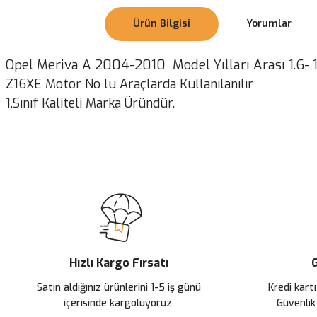
Ürün Bilgisi
Yorumlar
Opel Meriva A 2004-2010 Model Yılları Arası 1.6- 
Z16XE Motor No lu Araçlarda Kullanılanılır
1.Sınıf Kaliteli Marka Üründür.
Bu ürünün fiyat bilgisi, resim, ürün açıklamalarında ve diğer konularda
Görüş ve önerileriniz için teşekkür ederiz.
Ürün resmi kalitesiz, bozuk veya görüntülenemiyor.
Ürün açıklamasında eksik bilgiler bulunuyor.
Ürün bilgilerinde hatalar bulunuyor.
Ürün fiyatı diğer sitelerden daha pahalı.
Hızlı Kargo Fırsatı
G
Bu ürüne benzer farklı alternatifler olmalı.
Satın aldığınız ürünlerini 1-5 iş günü
Kredi kartı
içerisinde kargoluyoruz.
Güvenlik