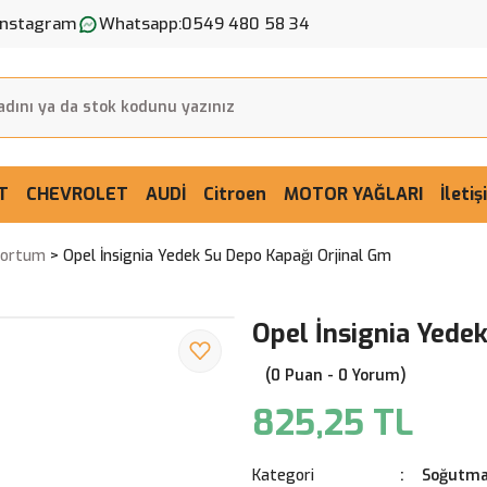
Instagram
Whatsapp:
0549 480 58 34
T
CHEVROLET
AUDİ
Citroen
MOTOR YAĞLARI
İleti
Hortum
Opel İnsignia Yedek Su Depo Kapağı Orjinal Gm
Opel İnsignia Yede
(0 Puan - 0 Yorum)
825,25 TL
Kategori
Soğutma