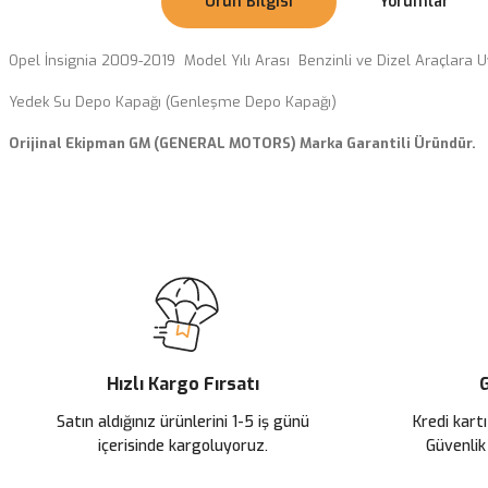
Ürün Bilgisi
Yorumlar
Opel İnsignia 2009-2019 Model Yılı Arası Benzinli ve Dizel Araçlara
Yedek Su Depo Kapağı (Genleşme Depo Kapağı)
Orijinal Ekipman GM (GENERAL MOTORS) Marka Garantili Üründür.
Bu ürünün fiyat bilgisi, resim, ürün açıklamalarında ve diğer konularda
Görüş ve önerileriniz için teşekkür ederiz.
Ürün resmi kalitesiz, bozuk veya görüntülenemiyor.
Ürün açıklamasında eksik bilgiler bulunuyor.
Ürün bilgilerinde hatalar bulunuyor.
Ürün fiyatı diğer sitelerden daha pahalı.
Hızlı Kargo Fırsatı
G
Bu ürüne benzer farklı alternatifler olmalı.
Satın aldığınız ürünlerini 1-5 iş günü
Kredi kartı
içerisinde kargoluyoruz.
Güvenlik