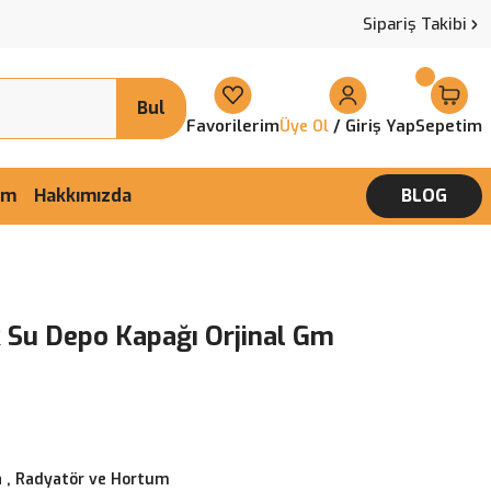
Sipariş Takibi
Bul
Favorilerim
/ Giriş Yap
Sepetim
Üye Ol
şim
Hakkımızda
BLOG
k Su Depo Kapağı Orjinal Gm
 , Radyatör ve Hortum