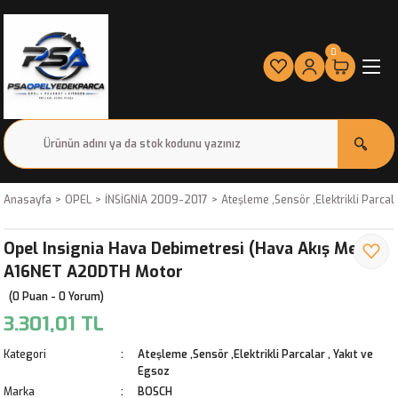
0
Anasayfa
OPEL
İNSİGNİA 2009-2017
Ateşleme ,Sensör ,Elektrikli Parcal
Opel Insignia Hava Debimetresi (Hava Akış Metre)
A16NET A20DTH Motor
(0 Puan - 0 Yorum)
3.301,01 TL
Kategori
Ateşleme ,Sensör ,Elektrikli Parcalar
,
Yakıt ve
Egsoz
Marka
BOSCH