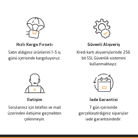
Görüş ve önerileriniz için teşekkür ederiz.
Sitemize ilk yorumu siz yapın!
Ürün resmi kalitesiz, bozuk veya görüntülenemiyor.
Ürün açıklamasında eksik bilgiler bulunuyor.
Deneyimini Paylaş
Ürün bilgilerinde hatalar bulunuyor.
Ürün fiyatı diğer sitelerden daha pahalı.
Hızlı Kargo Fırsatı
Güvenli Alışveriş
Satın aldığınız ürünlerini 1-5 iş
Kredi kartı alışverişlerinde 256
Bu ürüne benzer farklı alternatifler olmalı.
günü içerisinde kargoluyoruz.
bit SSL Güvenlik sistemini
kullanmaktayız.
Gönder
İletişim
İade Garantisi
Sorularınız için telefon ve mail
7 gün içerisinde
üzerinden iletişime geçmekten
gerçekleştirdiğiniz siparişler
çekinmeyin.
iade garantisindedir.