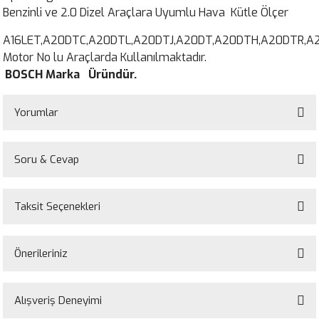
Benzinli ve 2.0 Dizel Araçlara Uyumlu Hava Kütle Ölçer
A16LET,A20DTC,A20DTL,A20DTJ,A20DT,A20DTH,A20DTR,A
Motor No lu Araçlarda Kullanılmaktadır.
BOSCH Marka Üründür.
Yorumlar
Soru & Cevap
Bu ürüne ilk yorumu siz yapın!
Taksit Seçenekleri
Yorum Yaz
Ürün hakkında henüz soru sorulmamış.
Önerileriniz
Soru Sor
Bu ürünün fiyat bilgisi, resim, ürün açıklamalarında ve diğer konularda
yetersiz gördüğünüz noktaları öneri formunu kullanarak tarafımıza
Alışveriş Deneyimi
iletebilirsiniz.