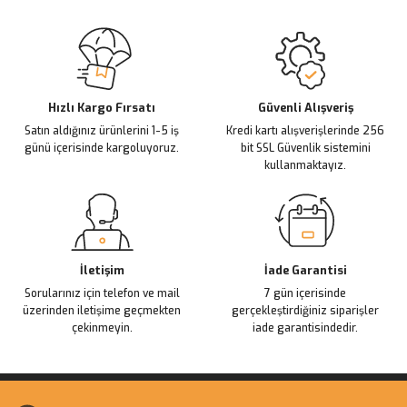
Sitemize ilk yorumu siz yapın!
Ürün resmi kalitesiz, bozuk veya görüntülenemiyor.
Ürün açıklamasında eksik bilgiler bulunuyor.
Deneyimini Paylaş
Ürün bilgilerinde hatalar bulunuyor.
Ürün fiyatı diğer sitelerden daha pahalı.
Hızlı Kargo Fırsatı
Güvenli Alışveriş
Satın aldığınız ürünlerini 1-5 iş
Kredi kartı alışverişlerinde 256
Bu ürüne benzer farklı alternatifler olmalı.
günü içerisinde kargoluyoruz.
bit SSL Güvenlik sistemini
kullanmaktayız.
Gönder
İletişim
İade Garantisi
Sorularınız için telefon ve mail
7 gün içerisinde
üzerinden iletişime geçmekten
gerçekleştirdiğiniz siparişler
çekinmeyin.
iade garantisindedir.