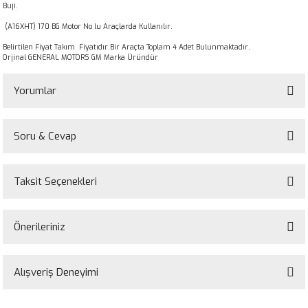
Buji.
(A16XHT) 170 BG Motor No lu Araçlarda Kullanılır.
Belirtilen Fiyat Takım Fiyatıdır.Bir Araçta Toplam 4 Adet Bulunmaktadır.
Orjinal GENERAL MOTORS GM Marka Üründür
Yorumlar
Soru & Cevap
Bu ürüne ilk yorumu siz yapın!
Taksit Seçenekleri
Yorum Yaz
Ürün hakkında henüz soru sorulmamış.
Önerileriniz
Soru Sor
Bu ürünün fiyat bilgisi, resim, ürün açıklamalarında ve diğer konularda
yetersiz gördüğünüz noktaları öneri formunu kullanarak tarafımıza
Alışveriş Deneyimi
iletebilirsiniz.
Görüş ve önerileriniz için teşekkür ederiz.