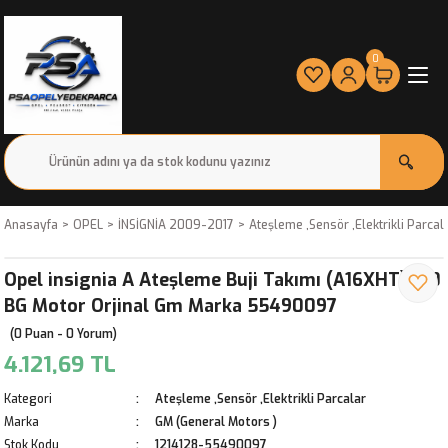
0
Anasayfa
OPEL
İNSİGNİA 2009-2017
Ateşleme ,Sensör ,Elektrikli Parcal
Opel insignia A Ateşleme Buji Takımı (A16XHT) 170
BG Motor Orjinal Gm Marka 55490097
(0 Puan - 0 Yorum)
4.121,69 TL
Kategori
Ateşleme ,Sensör ,Elektrikli Parcalar
Marka
GM (General Motors )
Stok Kodu
1214128-55490097