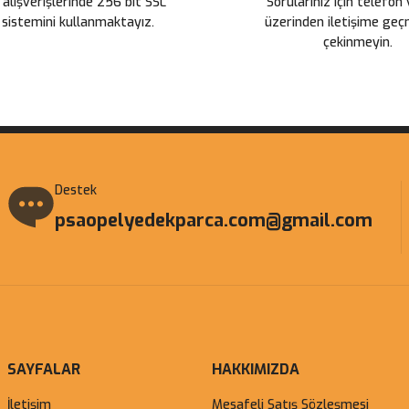
 alışverişlerinde 256 bit SSL
Sorularınız için telefon
 sistemini kullanmaktayız.
üzerinden iletişime ge
çekinmeyin.
Gönder
Destek
psaopelyedekparca.com@gmail.com
SAYFALAR
HAKKIMIZDA
İletişim
Mesafeli Satış Sözleşmesi