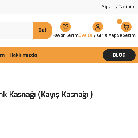
Sipariş Takibi
Bul
Favorilerim
/ Giriş Yap
Sepetim
Üye Ol
şim
Hakkımızda
BLOG
nk Kasnağı (Kayış Kasnağı )