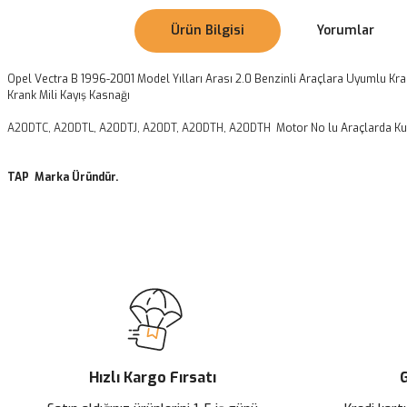
Ürün Bilgisi
Yorumlar
Opel Vectra B 1996-2001 Model Yılları Arası 2.0 Benzinli Araçlara Uyumlu Kr
Krank Mili Kayış Kasnağı
A20DTC, A20DTL, A20DTJ, A20DT, A20DTH, A20DTH
Motor No lu Araçlarda Kul
TAP Marka Üründür.
Bu ürünün fiyat bilgisi, resim, ürün açıklamalarında ve diğer konularda
Görüş ve önerileriniz için teşekkür ederiz.
Ürün resmi kalitesiz, bozuk veya görüntülenemiyor.
Ürün açıklamasında eksik bilgiler bulunuyor.
Ürün bilgilerinde hatalar bulunuyor.
Ürün fiyatı diğer sitelerden daha pahalı.
Hızlı Kargo Fırsatı
G
Bu ürüne benzer farklı alternatifler olmalı.