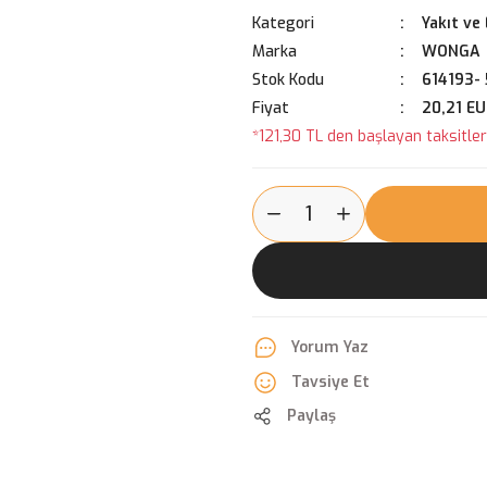
Kategori
Yakıt ve
Marka
WONGA
Stok Kodu
614193-
Fiyat
20,21 E
*121,30 TL den başlayan taksitlerl
Yorum Yaz
Tavsiye Et
Paylaş