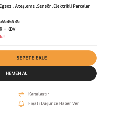
 Egsoz
,
Ateşleme ,Sensör ,Elektrikli Parcalar
 55586935
UR + KDV
e!!
SEPETE EKLE
HEMEN AL
Karşılaştır
Fiyatı Düşünce Haber Ver