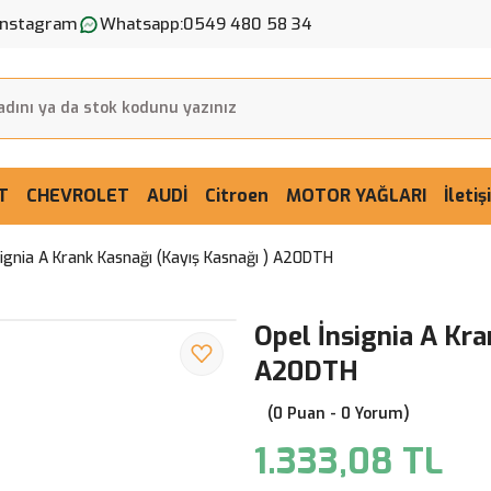
Instagram
Whatsapp:
0549 480 58 34
T
CHEVROLET
AUDİ
Citroen
MOTOR YAĞLARI
İleti
signia A Krank Kasnağı (Kayış Kasnağı ) A20DTH
Opel İnsignia A Kra
A20DTH
(0 Puan - 0 Yorum)
1.333,08 TL