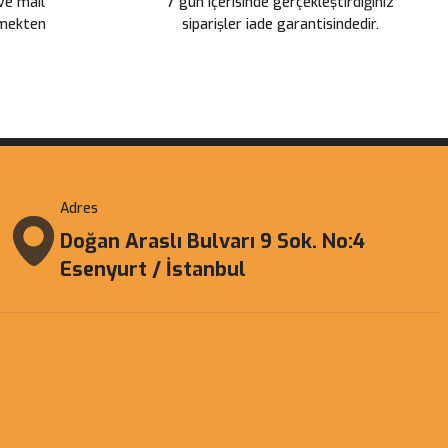
 ve mail
7 gün içerisinde gerçekleştirdiğiniz
çmekten
siparişler iade garantisindedir.
Adres
Doğan Araslı Bulvarı 9 Sok. No:4
Esenyurt / İstanbul