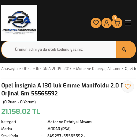
0
Anasayfa
OPEL
İNSİGNİA 2009-2017
Motor ve Debriyaj Aksamı
Opel İ
Opel İnsignia A 130 luk Emme Manifoldu 2.0 Dizel
Orjinal Gm 55565592
(0 Puan - 0 Yorum)
21.158,02 TL
Kategori
Motor ve Debriyaj Aksamı
Marka
MOPAR (PSA)
Stok Kodu
849257-55565592 -