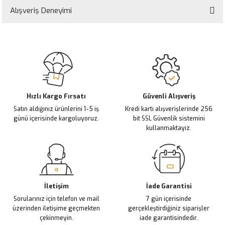
yetersiz gördüğünüz noktaları öneri formunu kullanarak tarafımıza
Alışveriş Deneyimi
iletebilirsiniz.
Görüş ve önerileriniz için teşekkür ederiz.
Sitemize ilk yorumu siz yapın!
Ürün resmi kalitesiz, bozuk veya görüntülenemiyor.
Ürün açıklamasında eksik bilgiler bulunuyor.
Deneyimini Paylaş
Ürün bilgilerinde hatalar bulunuyor.
Ürün fiyatı diğer sitelerden daha pahalı.
Hızlı Kargo Fırsatı
Güvenli Alışveriş
Satın aldığınız ürünlerini 1-5 iş
Kredi kartı alışverişlerinde 256
Bu ürüne benzer farklı alternatifler olmalı.
günü içerisinde kargoluyoruz.
bit SSL Güvenlik sistemini
kullanmaktayız.
Gönder
İletişim
İade Garantisi
Sorularınız için telefon ve mail
7 gün içerisinde
üzerinden iletişime geçmekten
gerçekleştirdiğiniz siparişler
çekinmeyin.
iade garantisindedir.