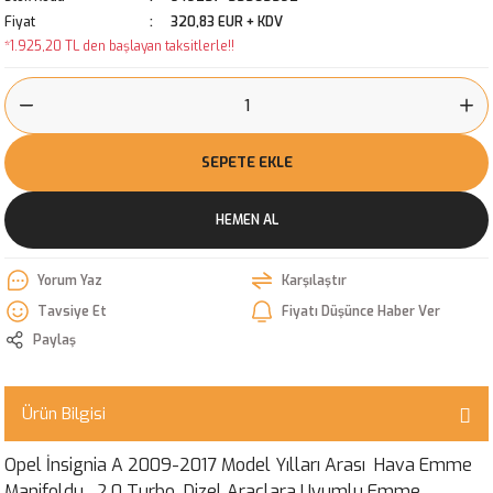
Fiyat
320,83 EUR + KDV
*1.925,20 TL den başlayan taksitlerle!!
SEPETE EKLE
HEMEN AL
Yorum Yaz
Karşılaştır
Tavsiye Et
Fiyatı Düşünce Haber Ver
Paylaş
Ürün Bilgisi
Opel İnsignia A 2009-2017 Model Yılları Arası Hava Emme
Manifoldu 2.0 Turbo Dizel Araçlara Uyumlu Emme