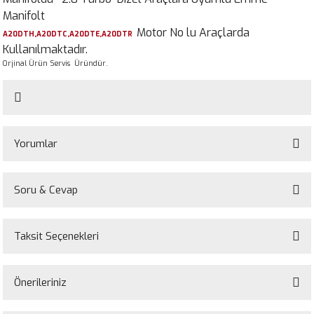
Manifolt
Motor No lu Araçlarda
A20DTH,A20DTC,A20DTE,A20DTR
Kullanılmaktadır.
Orjinal Ürün Servis Üründür.
Yorumlar
Soru & Cevap
Bu ürüne ilk yorumu siz yapın!
Taksit Seçenekleri
Yorum Yaz
Ürün hakkında henüz soru sorulmamış.
Önerileriniz
Soru Sor
Bu ürünün fiyat bilgisi, resim, ürün açıklamalarında ve diğer konularda