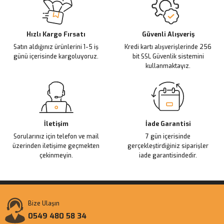
Ürün açıklamasında eksik bilgiler bulunuyor.
Deneyimini Paylaş
Ürün bilgilerinde hatalar bulunuyor.
Ürün fiyatı diğer sitelerden daha pahalı.
Hızlı Kargo Fırsatı
Güvenli Alışveriş
Satın aldığınız ürünlerini 1-5 iş
Kredi kartı alışverişlerinde 256
Bu ürüne benzer farklı alternatifler olmalı.
günü içerisinde kargoluyoruz.
bit SSL Güvenlik sistemini
kullanmaktayız.
Gönder
İletişim
İade Garantisi
Sorularınız için telefon ve mail
7 gün içerisinde
üzerinden iletişime geçmekten
gerçekleştirdiğiniz siparişler
çekinmeyin.
iade garantisindedir.
Bize Ulaşın
0549 480 58 34