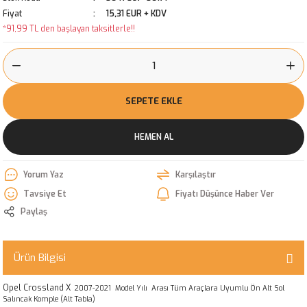
Fiyat
15,31 EUR + KDV
*91,99 TL den başlayan taksitlerle!!
SEPETE EKLE
HEMEN AL
Yorum Yaz
Karşılaştır
Tavsiye Et
Fiyatı Düşünce Haber Ver
Paylaş
Ürün Bilgisi
Opel Crossland X
2007-2021 Model Yılı Arası Tüm Araçlara Uyumlu Ön Alt Sol
Salıncak Komple (Alt Tabla)