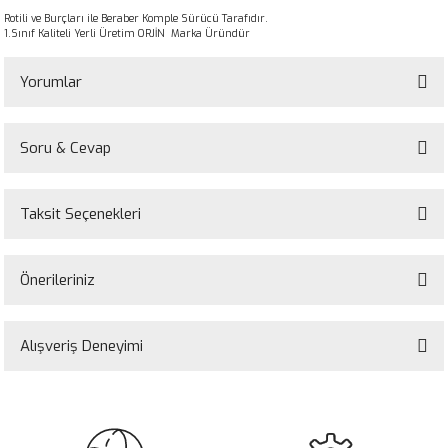
Rotili ve Burçları ile Beraber Komple Sürücü Tarafıdır.
1.Sınıf Kaliteli Yerli Üretim ORJİN Marka Üründür
Yorumlar
Soru & Cevap
Bu ürüne ilk yorumu siz yapın!
Taksit Seçenekleri
Yorum Yaz
Ürün hakkında henüz soru sorulmamış.
Önerileriniz
Soru Sor
Bu ürünün fiyat bilgisi, resim, ürün açıklamalarında ve diğer konularda
yetersiz gördüğünüz noktaları öneri formunu kullanarak tarafımıza
Alışveriş Deneyimi
iletebilirsiniz.
Görüş ve önerileriniz için teşekkür ederiz.
Sitemize ilk yorumu siz yapın!
Ürün resmi kalitesiz, bozuk veya görüntülenemiyor.